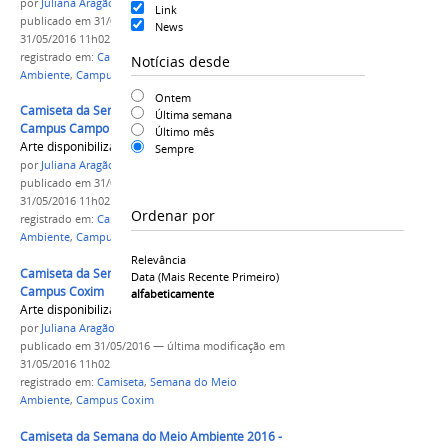
por
Juliana Aragão
Link
publicado
em 31/05/2016
—
última modificação
em
News
31/05/2016 11h02
registrado em:
Camiseta
,
Semana do Meio
Notícias desde
Ambiente
,
Campus Aquidauana
Ontem
Camiseta da Semana do Meio Ambiente 2016 -
Última semana
Campus Campo Grande
Último mês
Arte disponibilizada ao campus.
Sempre
por
Juliana Aragão
publicado
em 31/05/2016
—
última modificação
em
31/05/2016 11h02
Ordenar por
registrado em:
Camiseta
,
Semana do Meio
Ambiente
,
Campus Campo Grande
Relevância
Camiseta da Semana do Meio Ambiente 2016 -
Data (mais Recente Primeiro)
Campus Coxim
alfabeticamente
Arte disponibilizada ao campus.
por
Juliana Aragão
publicado
em 31/05/2016
—
última modificação
em
31/05/2016 11h02
registrado em:
Camiseta
,
Semana do Meio
Ambiente
,
Campus Coxim
Camiseta da Semana do Meio Ambiente 2016 -