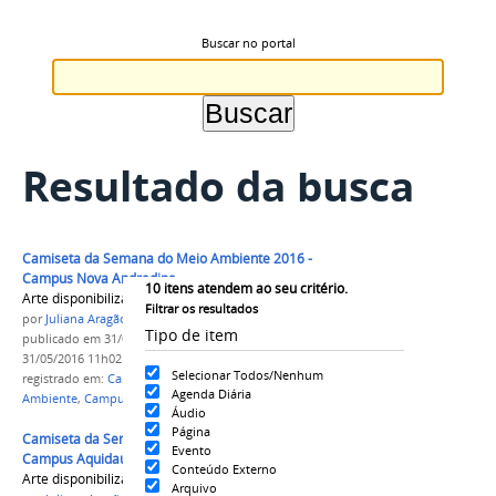
Buscar no portal
Resultado da busca
Camiseta da Semana do Meio Ambiente 2016 -
Campus Nova Andradina
10
itens atendem ao seu critério.
Arte disponibilizada ao campus.
Filtrar os resultados
por
Juliana Aragão
Tipo de item
publicado
em 31/05/2016
—
última modificação
em
31/05/2016 11h02
Selecionar Todos/Nenhum
registrado em:
Camiseta
,
Semana do Meio
Agenda Diária
Ambiente
,
Campus Nova Andradina
Áudio
Página
Camiseta da Semana do Meio Ambiente 2016 -
Evento
Campus Aquidauana
Conteúdo Externo
Arte disponibilizada ao campus.
Arquivo