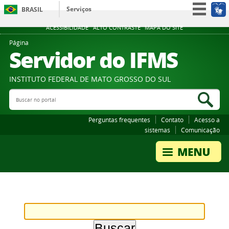
Serviços
BRASIL
Participe
ACESSIBILIDADE
ALTO CONTRASTE
MAPA DO SITE
Acesso à informação
Página
Servidor do IFMS
Legislação
Canais
INSTITUTO FEDERAL DE MATO GROSSO DO SUL
Buscar no portal
Bus
Perguntas frequentes
Contato
Acesso a
sistemas
Comunicação