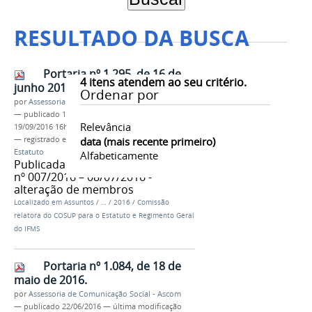
RESULTADO DA BUSCA
Portaria nº 1.295, de 16 de
4
itens atendem ao seu critério.
junho 2016.
Ordenar por
por
Assessoria de Comunicação Social - Ascom
—
publicado
19/09/2016
—
última modificação
Relevância
19/09/2016 16h30
— registrado em:
comissão
data (mais recente primeiro)
,
Comissão Relatora do
Estatuto
Alfabeticamente
Publicada no Boletim de Serviço
nº 007/2016 – 08/07/2016 -
alteração de membros
Localizado em
Assuntos
/
…
/
2016
/
Comissão
relatora do COSUP para o Estatuto e Regimento Geral
do IFMS
Portaria nº 1.084, de 18 de
maio de 2016.
por
Assessoria de Comunicação Social - Ascom
—
publicado
22/06/2016
—
última modificação