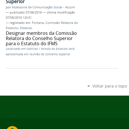
Superior
por
Assessoria de Comunicação Social - Ascom
—
publicado
07/06/2016
—
última modificação
07/06/2016 12h31
— registrado em:
Portaria
,
Comissão Relatora do
Estatuto
,
Estatuto
Designar membros da Comissão
Relatora do Conselho Superior
para o Estatuto do IFMS
Localizado em
Notícias
/
Minuta do Estatuto será
apresentada em reunião do Conselho Superior
Voltar para o topo