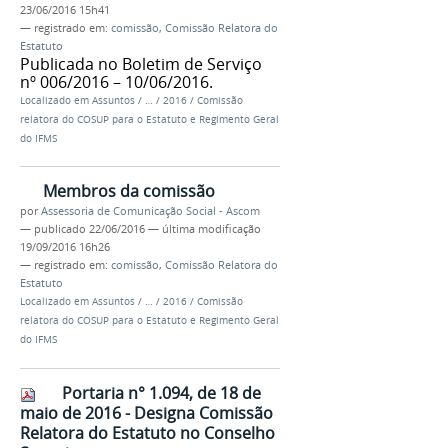
23/06/2016 15h41
— registrado em:
comissão
,
Comissão Relatora do
Estatuto
Publicada no Boletim de Serviço
nº 006/2016 – 10/06/2016.
Localizado em
Assuntos
/
…
/
2016
/
Comissão
relatora do COSUP para o Estatuto e Regimento Geral
do IFMS
Membros da comissão
por
Assessoria de Comunicação Social - Ascom
—
publicado
22/06/2016
—
última modificação
19/09/2016 16h26
— registrado em:
comissão
,
Comissão Relatora do
Estatuto
Localizado em
Assuntos
/
…
/
2016
/
Comissão
relatora do COSUP para o Estatuto e Regimento Geral
do IFMS
Portaria n° 1.094, de 18 de
maio de 2016 - Designa Comissão
Relatora do Estatuto no Conselho