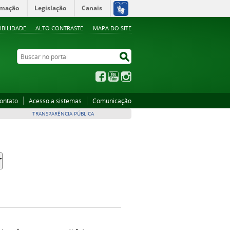
rmação
Legislação
Canais
IBILIDADE
ALTO CONTRASTE
MAPA DO SITE
Buscar no portal
Buscar no portal
Facebook
YouTube
Instagram
ontato
Acesso a sistemas
Comunicação
TRANSPARÊNCIA PÚBLICA