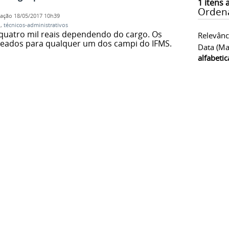
1
itens 
Orden
cação
18/05/2017 10h39
o
,
técnicos-administrativos
quatro mil reais dependendo do cargo. Os
Relevânc
eados para qualquer um dos campi do IFMS.
Data (ma
alfabeti