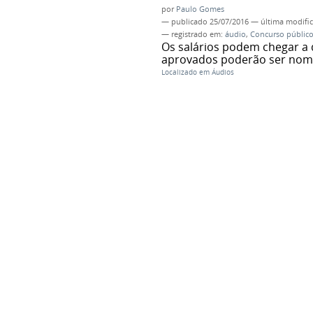
por
Paulo Gomes
—
publicado
25/07/2016
—
última modifi
— registrado em:
áudio
,
Concurso públic
Os salários podem chegar a 
aprovados poderão ser nom
Localizado em
Áudios