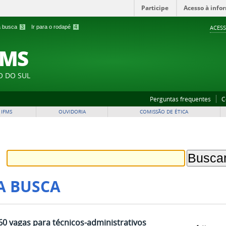
Participe
Acesso à info
 a busca
3
Ir para o rodapé
4
ACESS
FMS
O DO SUL
Perguntas frequentes
C
 IFMS
OUVIDORIA
COMISSÃO DE ÉTICA
A BUSCA
60 vagas para técnicos-administrativos