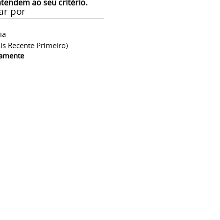
atendem ao seu critério.
ar por
ia
is Recente Primeiro)
camente