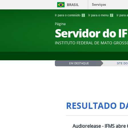
Serviços
BRASIL
Ir para o conteúdo
1
Ir para o menu
2
Ir para
Página
Servidor do I
INSTITUTO FEDERAL DE MATO GROSS
EM DESTAQUE
SITE DO
RESULTADO D
Audiorelease - IFMS abre 