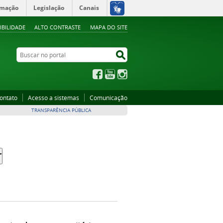
rmação
Legislação
Canais
IBILIDADE
ALTO CONTRASTE
MAPA DO SITE
Buscar no portal
Buscar no portal
Facebook
YouTube
Instagram
ontato
Acesso a sistemas
Comunicação
TRANSPARÊNCIA PÚBLICA