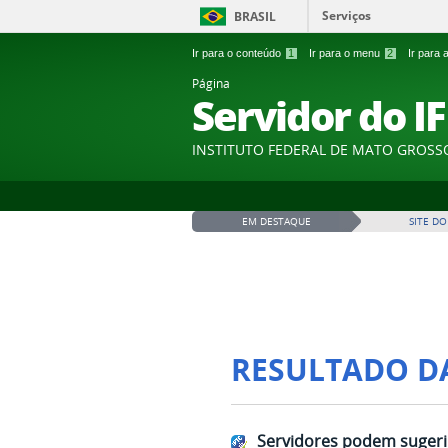
Serviços
BRASIL
Ir para o conteúdo
1
Ir para o menu
2
Ir para
Página
Servidor do I
INSTITUTO FEDERAL DE MATO GROSS
EM DESTAQUE
SITE DO
RESULTADO D
Servidores podem sugerir