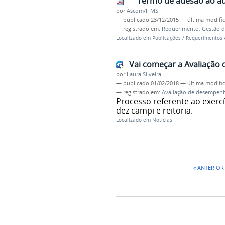
Termo de adesão ao aux
por
Ascom/IFMS
—
publicado
23/12/2015
—
última modifi
— registrado em:
Requerimento
,
Gestão d
Localizado em
Publicações
/
Requerimentos
Vai começar a Avaliaçã
por
Laura Silveira
—
publicado
01/02/2018
—
última modifi
— registrado em:
Avaliação de desempen
Processo referente ao exercí
dez campi e reitoria.
Localizado em
Notícias
« ANTERIOR