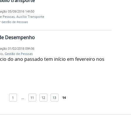
ílio transporte
cação
05/09/2016 14h50
e Pessoas
,
Auxílio Transporte
/
Gestão de Pessoas
o de Desempenho
cação
01/02/2018 09h36
ho
,
Gestão de Pessoas
cio do ano passado tem início em fevereiro nos
1
...
11
12
13
14