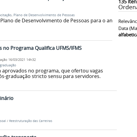
135
iten
Orden
citação
,
Plano de Desenvolvimento de Pessoas
 Plano de Desenvolvimento de Pessoas para o ano
Relevânc
Data (ma
alfabeti
s no Programa Qualifica UFMS/IFMS
cação
16/03/2021 14h32
graduação
m aprovados no programa, que ofertou vagas
ós-graduação stricto sensu para servidores.
inário
soal
/
Reestruturação das Carreiras