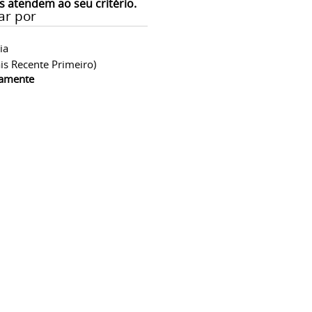
s atendem ao seu critério.
ar por
ia
is Recente Primeiro)
camente