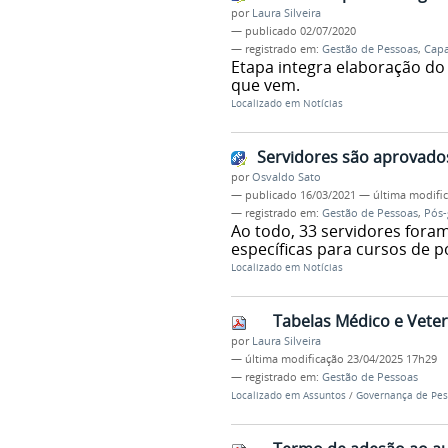
por
Laura Silveira
—
publicado
02/07/2020
— registrado em:
Gestão de Pessoas
,
Capa
Etapa integra elaboração do
que vem.
Localizado em
Notícias
Servidores são aprovado
por
Osvaldo Sato
—
publicado
16/03/2021
—
última modifi
— registrado em:
Gestão de Pessoas
,
Pós-
Ao todo, 33 servidores fora
específicas para cursos de p
Localizado em
Notícias
Tabelas Médico e Veter
por
Laura Silveira
—
última modificação
23/04/2025 17h29
— registrado em:
Gestão de Pessoas
Localizado em
Assuntos
/
Governança de Pes