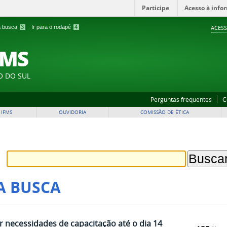
Participe
Acesso à info
 a busca
3
Ir para o rodapé
4
ACESS
FMS
O DO SUL
Perguntas frequentes
C
 IFMS
OUVIDORIA
COMISSÃO DE ÉTICA
A BUSCA
 necessidades de capacitação até o dia 14