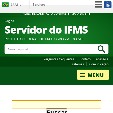
Serviços
BRASIL
Participe
ACESSIBILIDADE
ALTO CONTRASTE
MAPA DO SITE
Acesso à informação
Página
Servidor do IFMS
Legislação
Canais
INSTITUTO FEDERAL DE MATO GROSSO DO SUL
Buscar no portal
Bus
Perguntas frequentes
Contato
Acesso a
sistemas
Comunicação