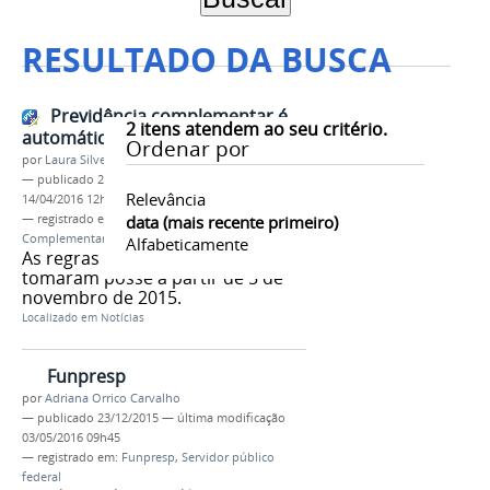
RESULTADO DA BUSCA
Previdência complementar é
2
itens atendem ao seu critério.
automática para novos servidores
Ordenar por
por
Laura Silveira
—
publicado
23/12/2015
—
última modificação
Relevância
14/04/2016 12h41
— registrado em:
Servidor
data (mais recente primeiro)
,
Previdência
,
Complementar
Alfabeticamente
As regras valem para aqueles que
tomaram posse a partir de 5 de
novembro de 2015.
Localizado em
Notícias
Funpresp
por
Adriana Orrico Carvalho
—
publicado
23/12/2015
—
última modificação
03/05/2016 09h45
— registrado em:
Funpresp
,
Servidor público
federal