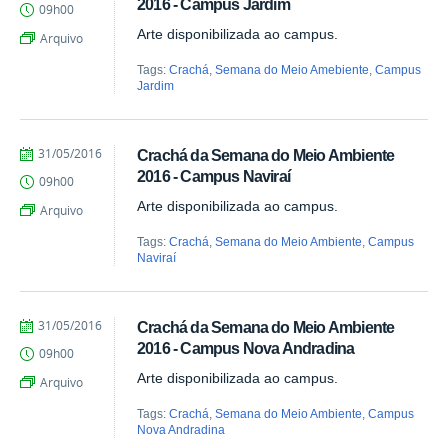
2016 - Campus Jardim
09h00
Aragão
Arte disponibilizada ao campus.
Arquivo
Tags:
Crachá
,
Semana do Meio Amebiente
,
Campus
Jardim
by
Published
31/05/2016
Crachá da Semana do Meio Ambiente
Juliana
2016 - Campus Naviraí
09h00
Aragão
Arte disponibilizada ao campus.
Arquivo
Tags:
Crachá
,
Semana do Meio Ambiente
,
Campus
Naviraí
by
Published
31/05/2016
Crachá da Semana do Meio Ambiente
Juliana
2016 - Campus Nova Andradina
09h00
Aragão
Arte disponibilizada ao campus.
Arquivo
Tags:
Crachá
,
Semana do Meio Ambiente
,
Campus
Nova Andradina