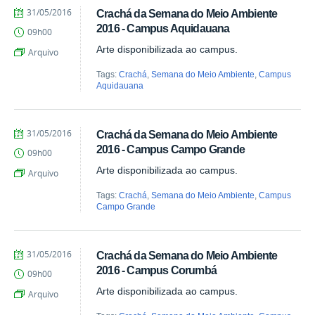
by
Published
31/05/2016
Crachá da Semana do Meio Ambiente
Juliana
2016 - Campus Aquidauana
09h00
Aragão
Arte disponibilizada ao campus.
Arquivo
Tags:
Crachá
,
Semana do Meio Ambiente
,
Campus
Aquidauana
by
Published
31/05/2016
Crachá da Semana do Meio Ambiente
Juliana
2016 - Campus Campo Grande
09h00
Aragão
Arte disponibilizada ao campus.
Arquivo
Tags:
Crachá
,
Semana do Meio Ambiente
,
Campus
Campo Grande
by
Published
31/05/2016
Crachá da Semana do Meio Ambiente
Juliana
2016 - Campus Corumbá
09h00
Aragão
Arte disponibilizada ao campus.
Arquivo