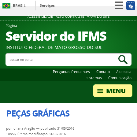
Serviços
BRASIL
Participe
ACESSIBILIDADE
ALTO CONTRASTE
MAPA DO SITE
Acesso à informação
Página
Servidor do IFMS
Legislação
Canais
INSTITUTO FEDERAL DE MATO GROSSO DO SUL
Buscar no portal
Bus
Perguntas frequentes
Contato
Acesso a
sistemas
Comunicação
PEÇAS GRÁFICAS
por
Juliana Aragão
—
publicado
31/05/2016
10h56,
última modificação
31/05/2016