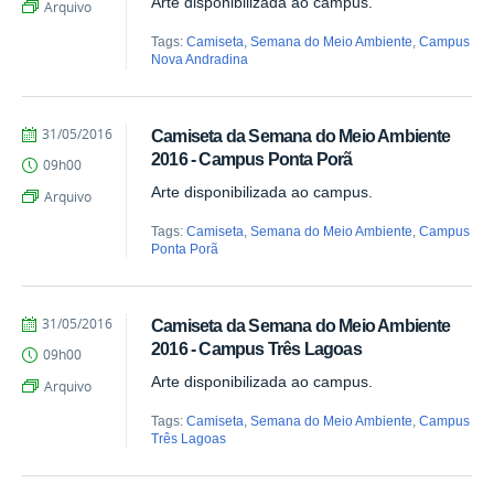
Arte disponibilizada ao campus.
Arquivo
Tags:
Camiseta
,
Semana do Meio Ambiente
,
Campus
Nova Andradina
by
Published
31/05/2016
Camiseta da Semana do Meio Ambiente
Juliana
2016 - Campus Ponta Porã
09h00
Aragão
Arte disponibilizada ao campus.
Arquivo
Tags:
Camiseta
,
Semana do Meio Ambiente
,
Campus
Ponta Porã
by
Published
31/05/2016
Camiseta da Semana do Meio Ambiente
Juliana
2016 - Campus Três Lagoas
09h00
Aragão
Arte disponibilizada ao campus.
Arquivo
Tags:
Camiseta
,
Semana do Meio Ambiente
,
Campus
Três Lagoas