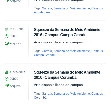
Arquivo
Tags:
Garrafa
,
Semana do Meio Ambiente
,
Campus
Aquidauana
by
Published
31/05/2016
Squeeze da Semana do Meio Ambiente
Juliana
2016 - Campus Campo Grande
09h00
Aragão
Arte disponibilizada ao campus.
Arquivo
Tags:
Garrafa
,
Semana do Meio Ambiente
,
Campus
Campo Grande
by
Published
31/05/2016
Squeeze da Semana do Meio Ambiente
Juliana
2016 - Campus Corumbá
09h00
Aragão
Arte disponibilizada ao campus.
Arquivo
Tags:
Garrafa
,
Semana do Meio Ambiente
,
Campus
Corumbá