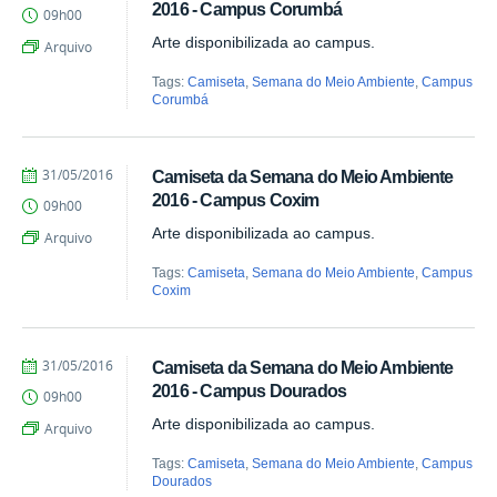
Juliana
2016 - Campus Corumbá
09h00
Aragão
Arte disponibilizada ao campus.
Arquivo
Tags:
Camiseta
,
Semana do Meio Ambiente
,
Campus
Corumbá
by
Published
31/05/2016
Camiseta da Semana do Meio Ambiente
Juliana
2016 - Campus Coxim
09h00
Aragão
Arte disponibilizada ao campus.
Arquivo
Tags:
Camiseta
,
Semana do Meio Ambiente
,
Campus
Coxim
by
Published
31/05/2016
Camiseta da Semana do Meio Ambiente
Juliana
2016 - Campus Dourados
09h00
Aragão
Arte disponibilizada ao campus.
Arquivo
Tags:
Camiseta
,
Semana do Meio Ambiente
,
Campus
Dourados