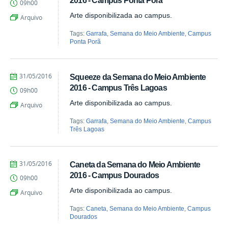
09h00
Aragão
Arte disponibilizada ao campus.
Arquivo
Tags:
Garrafa
,
Semana do Meio Ambiente
,
Campus
Ponta Porã
by
Published
31/05/2016
Squeeze da Semana do Meio Ambiente
Juliana
2016 - Campus Três Lagoas
09h00
Aragão
Arte disponibilizada ao campus.
Arquivo
Tags:
Garrafa
,
Semana do Meio Ambiente
,
Campus
Três Lagoas
by
Published
31/05/2016
Caneta da Semana do Meio Ambiente
Juliana
2016 - Campus Dourados
09h00
Aragão
Arte disponibilizada ao campus.
Arquivo
Tags:
Caneta
,
Semana do Meio Ambiente
,
Campus
Dourados