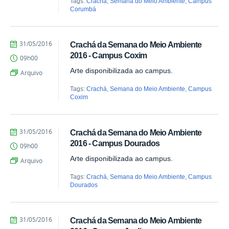
Tags:
Crachá
,
Semana do Meio Ambiente
,
Campus
Corumbá
by
Published
31/05/2016
Crachá da Semana do Meio Ambiente
Juliana
2016 - Campus Coxim
09h00
Aragão
Arte disponibilizada ao campus.
Arquivo
Tags:
Crachá
,
Semana do Meio Ambiente
,
Campus
Coxim
by
Published
31/05/2016
Crachá da Semana do Meio Ambiente
Juliana
2016 - Campus Dourados
09h00
Aragão
Arte disponibilizada ao campus.
Arquivo
Tags:
Crachá
,
Semana do Meio Ambiente
,
Campus
Dourados
by
Published
31/05/2016
Crachá da Semana do Meio Ambiente
Juliana