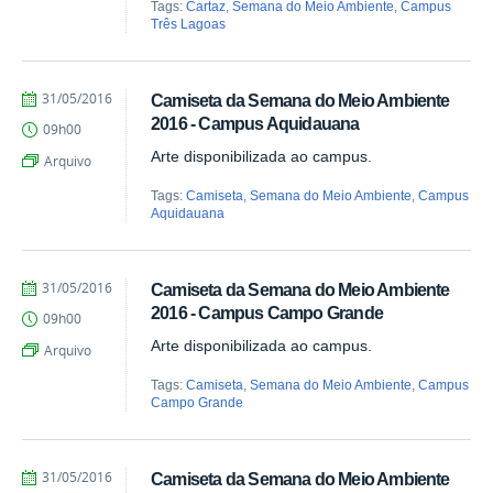
Tags:
Cartaz
,
Semana do Meio Ambiente
,
Campus
Três Lagoas
by
Published
31/05/2016
Camiseta da Semana do Meio Ambiente
Juliana
2016 - Campus Aquidauana
09h00
Aragão
Arte disponibilizada ao campus.
Arquivo
Tags:
Camiseta
,
Semana do Meio Ambiente
,
Campus
Aquidauana
by
Published
31/05/2016
Camiseta da Semana do Meio Ambiente
Juliana
2016 - Campus Campo Grande
09h00
Aragão
Arte disponibilizada ao campus.
Arquivo
Tags:
Camiseta
,
Semana do Meio Ambiente
,
Campus
Campo Grande
by
Published
31/05/2016
Camiseta da Semana do Meio Ambiente