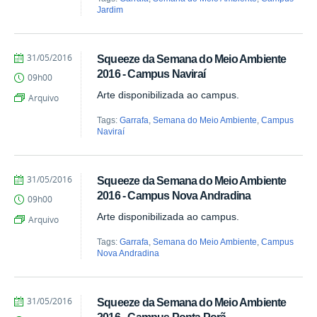
Jardim
by
Published
31/05/2016
Squeeze da Semana do Meio Ambiente
Juliana
2016 - Campus Naviraí
09h00
Aragão
Arte disponibilizada ao campus.
Arquivo
Tags:
Garrafa
,
Semana do Meio Ambiente
,
Campus
Naviraí
by
Published
31/05/2016
Squeeze da Semana do Meio Ambiente
Juliana
2016 - Campus Nova Andradina
09h00
Aragão
Arte disponibilizada ao campus.
Arquivo
Tags:
Garrafa
,
Semana do Meio Ambiente
,
Campus
Nova Andradina
by
Published
31/05/2016
Squeeze da Semana do Meio Ambiente
Juliana
2016 - Campus Ponta Porã