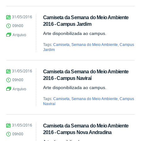
by
Published
31/05/2016
Camiseta da Semana do Meio Ambiente
Juliana
2016 - Campus Jardim
09h00
Aragão
Arte disponibilizada ao campus.
Arquivo
Tags:
Camiseta
,
Semana do Meio Ambiente
,
Campus
Jardim
by
Published
31/05/2016
Camiseta da Semana do Meio Ambiente
Juliana
2016 - Campus Naviraí
09h00
Aragão
Arte disponibilizada ao campus.
Arquivo
Tags:
Camiseta
,
Semana do Meio Ambiente
,
Campus
Naviraí
by
Published
31/05/2016
Camiseta da Semana do Meio Ambiente
Juliana
2016 - Campus Nova Andradina
09h00
Aragão