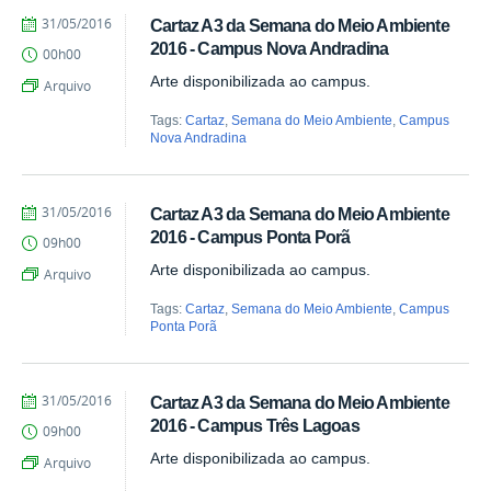
by
Published
31/05/2016
Cartaz A3 da Semana do Meio Ambiente
Juliana
2016 - Campus Nova Andradina
00h00
Aragão
Arte disponibilizada ao campus.
Arquivo
Tags:
Cartaz
,
Semana do Meio Ambiente
,
Campus
Nova Andradina
by
Published
31/05/2016
Cartaz A3 da Semana do Meio Ambiente
Juliana
2016 - Campus Ponta Porã
09h00
Aragão
Arte disponibilizada ao campus.
Arquivo
Tags:
Cartaz
,
Semana do Meio Ambiente
,
Campus
Ponta Porã
by
Published
31/05/2016
Cartaz A3 da Semana do Meio Ambiente
Juliana
2016 - Campus Três Lagoas
09h00
Aragão
Arte disponibilizada ao campus.
Arquivo