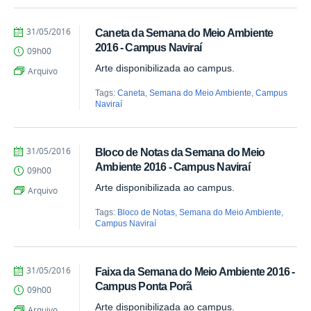
by
Published
31/05/2016
Caneta da Semana do Meio Ambiente
Juliana
2016 - Campus Naviraí
09h00
Aragão
Arte disponibilizada ao campus.
Arquivo
Tags:
Caneta
,
Semana do Meio Ambiente
,
Campus
Naviraí
by
Published
31/05/2016
Bloco de Notas da Semana do Meio
Juliana
Ambiente 2016 - Campus Naviraí
09h00
Aragão
Arte disponibilizada ao campus.
Arquivo
Tags:
Bloco de Notas
,
Semana do Meio Ambiente
,
Campus Naviraí
by
Published
31/05/2016
Faixa da Semana do Meio Ambiente 2016 -
Juliana
Campus Ponta Porã
09h00
Aragão
Arte disponibilizada ao campus.
Arquivo