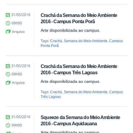
by
Published
31/05/2016
Crachá da Semana do Meio Ambiente
Juliana
2016 - Campus Ponta Porã
09h00
Aragão
Arte disponibilizada ao campus.
Arquivo
Tags:
Crachá
,
Semana do Meio Ambiente
,
Campus
Ponta Porã
by
Published
31/05/2016
Crachá da Semana do Meio Ambiente
Juliana
2016 - Campus Três Lagoas
09h00
Aragão
Arte disponibilizada ao campus.
Arquivo
Tags:
Crachá
,
Semana do Meio Ambiente
,
Campus
Três Lagoas
by
Published
31/05/2016
Squeeze da Semana do Meio Ambiente
Juliana
2016 - Campus Aquidauana
09h00
Aragão
Arte disponibilizada ao campus.