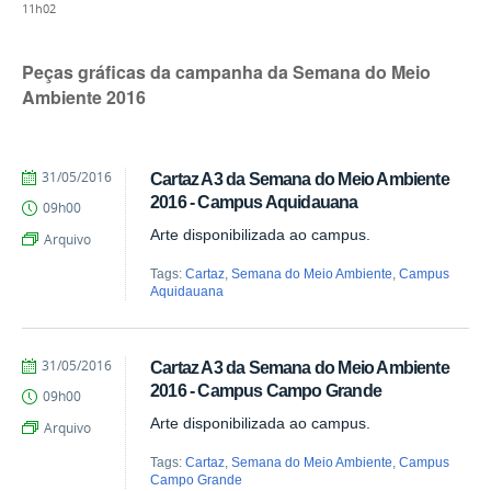
11h02
Peças gráficas da campanha da Semana do Meio
Ambiente 2016
by
Published
31/05/2016
Cartaz A3 da Semana do Meio Ambiente
Juliana
2016 - Campus Aquidauana
09h00
Aragão
Arte disponibilizada ao campus.
Arquivo
Tags:
Cartaz
,
Semana do Meio Ambiente
,
Campus
Aquidauana
by
Published
31/05/2016
Cartaz A3 da Semana do Meio Ambiente
Juliana
2016 - Campus Campo Grande
09h00
Aragão
Arte disponibilizada ao campus.
Arquivo
Tags:
Cartaz
,
Semana do Meio Ambiente
,
Campus
Campo Grande