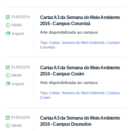
by
Published
31/05/2016
Cartaz A3 da Semana do Meio Ambiente
Juliana
2016 - Campus Corumbá
09h00
Aragão
Arte disponibilizada ao campus.
Arquivo
Tags:
Cartaz
,
Semana do Meio Ambiente
,
Campus
Corumbá
by
Published
31/05/2016
Cartaz A3 da Semana do Meio Ambiente
Juliana
2016 - Campus Coxim
09h00
Aragão
Arte disponibilizada ao campus.
Arquivo
Tags:
Cartaz
,
Semana do Meio Ambiente
,
Campus
Coxim
by
Published
31/05/2016
Cartaz A3 da Semana do Meio Ambiente
Juliana
2016 - Campus Dourados
09h00
Aragão