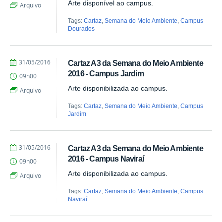
Arte disponível ao campus.
Arquivo
Tags:
Cartaz
,
Semana do Meio Ambiente
,
Campus
Dourados
by
Published
31/05/2016
Cartaz A3 da Semana do Meio Ambiente
Juliana
2016 - Campus Jardim
09h00
Aragão
Arte disponibilizada ao campus.
Arquivo
Tags:
Cartaz
,
Semana do Meio Ambiente
,
Campus
Jardim
by
Published
31/05/2016
Cartaz A3 da Semana do Meio Ambiente
Juliana
2016 - Campus Naviraí
09h00
Aragão
Arte disponibilizada ao campus.
Arquivo
Tags:
Cartaz
,
Semana do Meio Ambiente
,
Campus
Naviraí