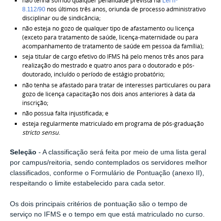
não tenha sofrido qualquer penalidade prevista na
Lei nº
nos últimos três anos, oriunda de processo administrativo
8.112/90
disciplinar ou de sindicância;
não esteja no gozo de qualquer tipo de afastamento ou licença
(exceto para tratamento de saúde, licença-maternidade ou para
acompanhamento de tratamento de saúde em pessoa da família);
seja titular de cargo efetivo do IFMS há pelo menos três anos para
realização do mestrado e quatro anos para o doutorado e pós-
doutorado, incluído o período de estágio probatório;
não tenha se afastado para tratar de interesses particulares ou para
gozo de licença capacitação nos dois anos anteriores à data da
inscrição;
não possua falta injustificada; e
esteja regularmente matriculado em programa de pós-graduação
stricto sensu
.
Seleção
- A classificação será feita por meio de uma lista geral
por campus/reitoria, sendo contemplados os servidores melhor
classificados, conforme o Formulário de Pontuação (anexo II),
respeitando o limite estabelecido para cada setor.
Os dois principais critérios de pontuação são o tempo de
serviço no IFMS e o tempo em que está matriculado no curso.