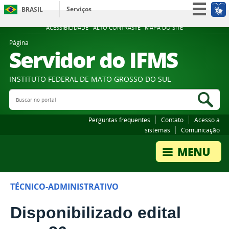
Serviços
BRASIL
Participe
ACESSIBILIDADE
ALTO CONTRASTE
MAPA DO SITE
Acesso à informação
Página
Servidor do IFMS
Legislação
Canais
INSTITUTO FEDERAL DE MATO GROSSO DO SUL
Buscar no portal
Bus
Perguntas frequentes
Contato
Acesso a
sistemas
Comunicação
TÉCNICO-ADMINISTRATIVO
Disponibilizado edital