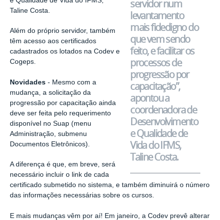
e Qualidade de Vida do IFMS,
servidor num
Taline Costa.
levantamento
mais fidedigno do
Além do próprio servidor, também
que vem sendo
têm acesso aos certificados
feito, e facilitar os
cadastrados os lotados na Codev e
processos de
Cogeps.
progressão por
Novidades
- Mesmo com a
capacitação”,
mudança, a solicitação da
apontou a
progressão por capacitação ainda
coordenadora de
deve ser feita pelo requerimento
Desenvolvimento
disponível no Suap (menu
e Qualidade de
Administração, submenu
Vida do IFMS,
Documentos Eletrônicos).
Taline Costa.
A diferença é que, em breve,
será
necessário incluir o link de cada
certificado submetido no sistema, e também diminuirá o número
das informações
necessárias sobre os cursos.
E mais mudanças vêm por aí! Em janeiro, a Codev prevê alterar