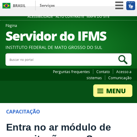
Serviços
BRASIL
Participe
ACESSIBILIDADE
ALTO CONTRASTE
MAPA DO SITE
Acesso à informação
Página
Servidor do IFMS
Legislação
Canais
INSTITUTO FEDERAL DE MATO GROSSO DO SUL
Buscar no portal
Bus
Perguntas frequentes
Contato
Acesso a
sistemas
Comunicação
CAPACITAÇÃO
Entra no ar módulo de