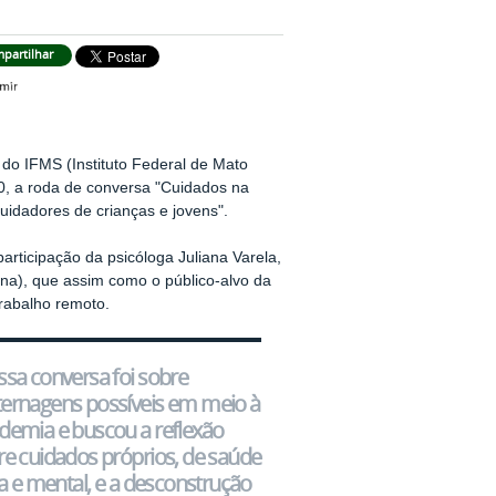
partilhar
 do IFMS (Instituto Federal de Mato
0, a roda de conversa "Cuidados na
uidadores de crianças e jovens".
participação da psicóloga Juliana Varela,
ina), que assim como o público-alvo da
rabalho remoto.
ssa conversa foi sobre
ernagens possíveis em meio à
demia e buscou a reflexão
re cuidados próprios, de saúde
ca e mental, e a desconstrução