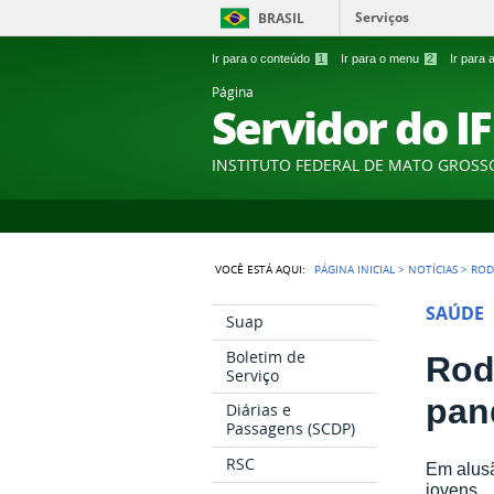
Serviços
BRASIL
Ir para o conteúdo
1
Ir para o menu
2
Ir para
Página
Servidor do I
INSTITUTO FEDERAL DE MATO GROSS
VOCÊ ESTÁ AQUI:
PÁGINA INICIAL
>
NOTÍCIAS
>
ROD
SAÚDE
Suap
Boletim de
Rod
Serviço
pan
Diárias e
Passagens (SCDP)
RSC
Em alusã
jovens