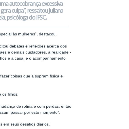
uma autocobrança excessiva
gera culpa”, ressaltou Juliana
la, psicóloga do IFSC.
ecial às mulheres”, destacou.
itou debates e reflexões acerca dos
ães e demais cuidadores, a realidade -
filhos e a casa, e o acompanhamento
azer coisas que a supram física e
os filhos.
 mudança de rotina e com perdas, então
possam passar por este momento”.
s em seus desafios diários.