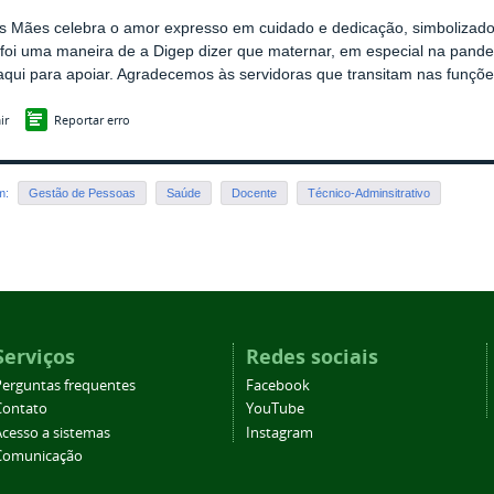
s Mães celebra o amor expresso em cuidado e dedicação, simbolizado
foi uma maneira de a Digep dizer que maternar, em especial na pande
qui para apoiar. Agradecemos às servidoras que transitam nas funçõe
ir
Reportar erro
em:
Gestão de Pessoas
Saúde
Docente
Técnico-Adminsitrativo
Serviços
Redes sociais
Perguntas frequentes
Facebook
Contato
YouTube
Acesso a sistemas
Instagram
Comunicação