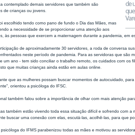
de 
ha contemplado demais servidores que também são
que 
s de crianças ou jovens.
Vare
oi escolhido tendo como pano de fundo o Dia das Mães, mas
endo a necessidade de se proporcionar uma atenção aos
es, às pessoas que exercem a maternagem durante a pandemia, em esp
ticipação de aproximadamente 30 servidores, a roda de conversa susc
enfrentados neste período de pandemia. Para as servidoras que são m
e um ano - tem sido conciliar o trabalho remoto, os cuidados com os 
visto que muitas crianças ainda estão em aulas online.
ante que as mulheres possam buscar momentos de autocuidado, para f
te", orientou a psicóloga do IFSC.
ional também falou sobre a importância de olhar com mais atenção para 
ças também estão vivendo toda essa situação difícil e sofrendo com a
nte buscar uma conexão com elas, escutá-las, acolhê-las, para que 
a psicóloga do IFMS parabenizou todas as mães e motivou as servidora