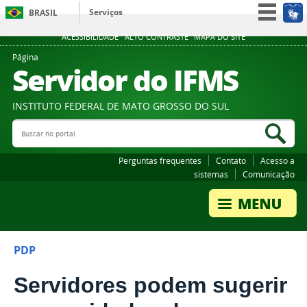
Serviços
BRASIL
Participe
ACESSIBILIDADE
ALTO CONTRASTE
MAPA DO SITE
Acesso à informação
Página
Servidor do IFMS
Legislação
Canais
INSTITUTO FEDERAL DE MATO GROSSO DO SUL
Buscar no portal
Bus
Perguntas frequentes
Contato
Acesso a
sistemas
Comunicação
PDP
Servidores podem sugerir