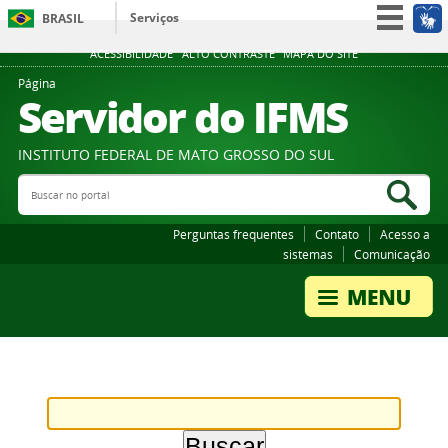
Serviços
BRASIL
Participe
ACESSIBILIDADE
ALTO CONTRASTE
MAPA DO SITE
Acesso à informação
Página
Servidor do IFMS
Legislação
Canais
INSTITUTO FEDERAL DE MATO GROSSO DO SUL
Buscar no portal
Bus
Perguntas frequentes
Contato
Acesso a
sistemas
Comunicação