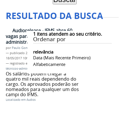
RESULTADO DA BUSCA
Audiorelease - IFMS abre 60
1
itens atendem ao seu critério.
vagas para técnicos-
Ordenar por
administrativos
por
Paulo Gomes
relevância
—
publicado
25/07/2016
—
última modificação
Data (mais Recente Primeiro)
18/05/2017 10h39
— registrado em:
áudio
Alfabeticamente
,
Concurso público
,
técnicos-administrativos
Os salários podem chegar a
quatro mil reais dependendo do
cargo. Os aprovados poderão ser
nomeados para qualquer um dos
campi do IFMS.
Localizado em
Áudios