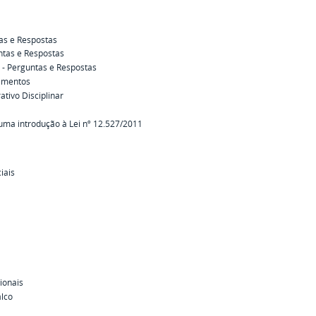
as e Respostas
untas e Respostas
 - Perguntas e Respostas
amentos
tivo Disciplinar
uma introdução à Lei nº 12.527/2011
iais
ionais
alco