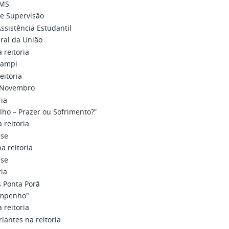
FMS
de Supervisão
Assistência Estudantil
eral da União
 reitoria
Campi
eitoria
e Novembro
ria
lho – Prazer ou Sofrimento?”
 reitoria
sse
a reitoria
sse
ria
 Ponta Porã
sempenho"
 reitoria
iantes na reitoria