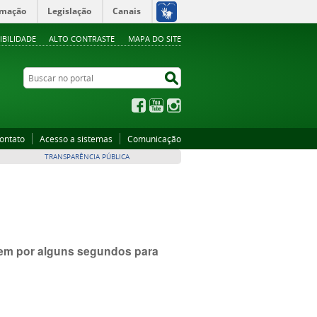
rmação
Legislação
Canais
IBILIDADE
ALTO CONTRASTE
MAPA DO SITE
Buscar no portal
Buscar no portal
Facebook
YouTube
Instagram
ontato
Acesso a sistemas
Comunicação
TRANSPARÊNCIA PÚBLICA
item por alguns segundos para