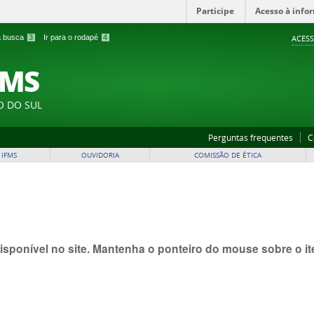
Participe
Acesso à info
 a busca
3
Ir para o rodapé
4
ACESS
FMS
O DO SUL
Perguntas frequentes
C
 IFMS
OUVIDORIA
COMISSÃO DE ÉTICA
isponível no site. Mantenha o ponteiro do mouse sobre o 