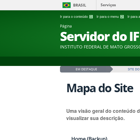
Serviços
BRASIL
Ir para o conteúdo
1
Ir para o menu
2
Ir para
Página
Servidor do I
INSTITUTO FEDERAL DE MATO GROSS
EM DESTAQUE
SITE DO
Mapa do Site
Uma visão geral do conteúdo d
visualizar sua descrição.
Home (Backup)