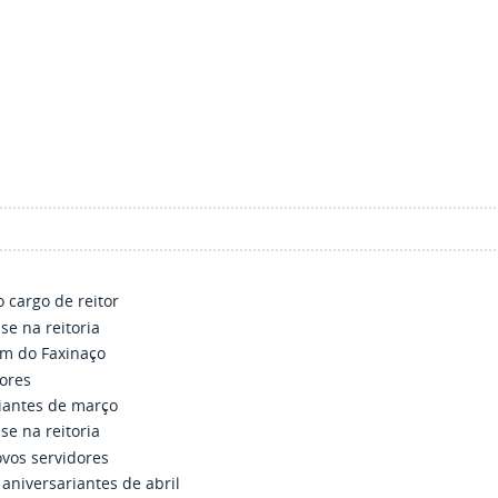
 cargo de reitor
e na reitoria
am do Faxinaço
ores
iantes de março
e na reitoria
vos servidores
niversariantes de abril