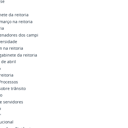
sse
ete da reitoria
março na reitoria
ria
denadores dos campi
iversidade
na reitoria
abinete da reitoria
 de abril
o
reitoria
Processos
sobre trânsito
ho
ne servidores
o
"
tucional