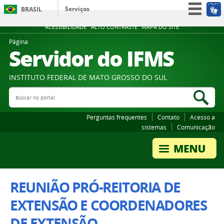
Serviços
BRASIL
Participe
ACESSIBILIDADE
ALTO CONTRASTE
MAPA DO SITE
Acesso à informação
Página
Servidor do IFMS
Legislação
Canais
INSTITUTO FEDERAL DE MATO GROSSO DO SUL
Buscar no portal
Bus
Perguntas frequentes
Contato
Acesso a
sistemas
Comunicação
REUNIÃO PRÓ-REITORIA DE
EXTENSÃO E COORDENADORES
DE EXTENSÃO