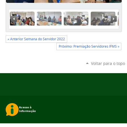
« Anterior
Próxi
« Anterior Semana do Servidor 2022
Próximo: Premiação Servidores IFMS »
Voltar para o topo