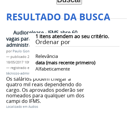
RESULTADO DA BUSCA
Audiorelease - IFMS abre 60
1
itens atendem ao seu critério.
vagas para técnicos-
Ordenar por
administrativos
por
Paulo Gomes
Relevância
—
publicado
25/07/2016
—
última modificação
data (mais recente primeiro)
18/05/2017 10h39
— registrado em:
áudio
Alfabeticamente
,
Concurso público
,
técnicos-administrativos
Os salários podem chegar a
quatro mil reais dependendo do
cargo. Os aprovados poderão ser
nomeados para qualquer um dos
campi do IFMS.
Localizado em
Áudios