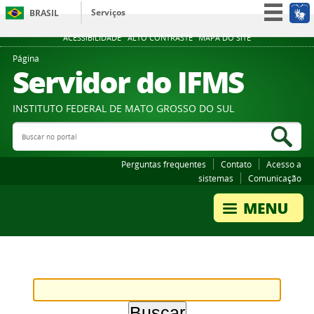
Serviços
BRASIL
Participe
ACESSIBILIDADE
ALTO CONTRASTE
MAPA DO SITE
Acesso à informação
Página
Servidor do IFMS
Legislação
Canais
INSTITUTO FEDERAL DE MATO GROSSO DO SUL
Buscar no portal
Bus
Perguntas frequentes
Contato
Acesso a
sistemas
Comunicação