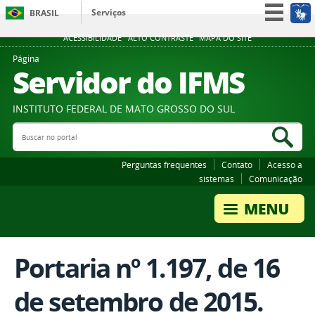
Serviços
BRASIL
Participe
ACESSIBILIDADE
ALTO CONTRASTE
MAPA DO SITE
Acesso à informação
Página
Servidor do IFMS
Legislação
Canais
INSTITUTO FEDERAL DE MATO GROSSO DO SUL
Buscar no portal
Bus
Perguntas frequentes
Contato
Acesso a
sistemas
Comunicação
Portaria nº 1.197, de 16
de setembro de 2015.