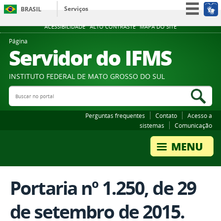
Serviços
BRASIL
Participe
ACESSIBILIDADE
ALTO CONTRASTE
MAPA DO SITE
Acesso à informação
Página
Servidor do IFMS
Legislação
Canais
INSTITUTO FEDERAL DE MATO GROSSO DO SUL
Buscar no portal
Bus
Perguntas frequentes
Contato
Acesso a
sistemas
Comunicação
Portaria nº 1.250, de 29
de setembro de 2015.