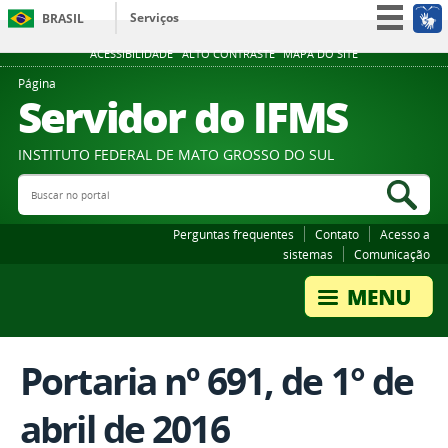
Serviços
BRASIL
Participe
ACESSIBILIDADE
ALTO CONTRASTE
MAPA DO SITE
Acesso à informação
Página
Servidor do IFMS
Legislação
Canais
INSTITUTO FEDERAL DE MATO GROSSO DO SUL
Buscar no portal
Bus
Perguntas frequentes
Contato
Acesso a
sistemas
Comunicação
Portaria nº 691, de 1° de
abril de 2016