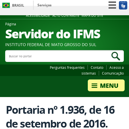
Serviços
BRASIL
Participe
ACESSIBILIDADE
ALTO CONTRASTE
MAPA DO SITE
Acesso à informação
Página
Servidor do IFMS
Legislação
Canais
INSTITUTO FEDERAL DE MATO GROSSO DO SUL
Buscar no portal
Bus
Perguntas frequentes
Contato
Acesso a
sistemas
Comunicação
Portaria nº 1.936, de 16
de setembro de 2016.