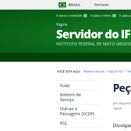
Serviços
BRASIL
Ir para o conteúdo
1
Ir para o menu
2
Ir para
Página
Servidor do I
INSTITUTO FEDERAL DE MATO GROSS
VOCÊ ESTÁ AQUI:
PÁGINA INICIAL
>
ASSUNTOS
>
TR
Peç
Suap
Boletim de
Serviço
por
Ascom/
Diárias e
16h25
Passagens (SCDP)
RSC
Divulgad