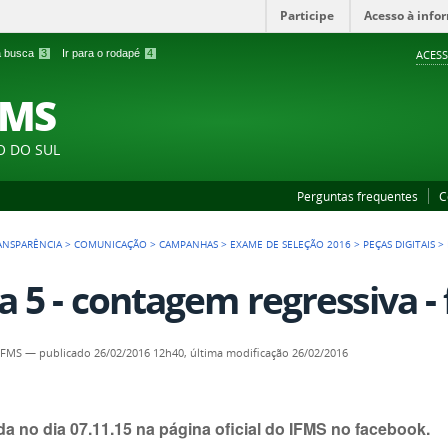
Participe
Acesso à info
 a busca
3
Ir para o rodapé
4
ACESS
FMS
O DO SUL
Perguntas frequentes
C
ANSPARÊNCIA
>
COMUNICAÇÃO
>
CAMPANHAS
>
EXAME DE SELEÇÃO 2016
>
PEÇAS DIGITAIS
>
a 5 - contagem regressiva - 
IFMS
—
publicado
26/02/2016 12h40,
última modificação
26/02/2016
a no dia 07.11.15 na página oficial do IFMS no facebook.