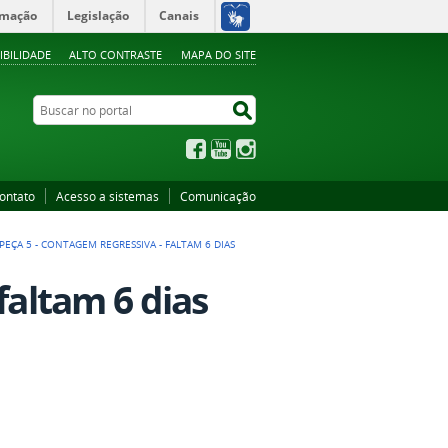
rmação
Legislação
Canais
IBILIDADE
ALTO CONTRASTE
MAPA DO SITE
Buscar no portal
Buscar no portal
Facebook
YouTube
Instagram
ontato
Acesso a sistemas
Comunicação
PEÇA 5 - CONTAGEM REGRESSIVA - FALTAM 6 DIAS
faltam 6 dias