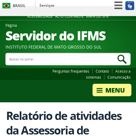
Serviços
BRASIL
Participe
ACESSIBILIDADE
ALTO CONTRASTE
MAPA DO SITE
Acesso à informação
Página
Servidor do IFMS
Legislação
Canais
INSTITUTO FEDERAL DE MATO GROSSO DO SUL
Buscar no portal
Bus
Perguntas frequentes
Contato
Acesso a
sistemas
Comunicação
Relatório de atividades
da Assessoria de