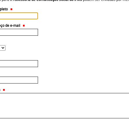
pleto
ço de e-mail
m