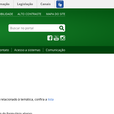
rmação
Legislação
Canais
IBILIDADE
ALTO CONTRASTE
MAPA DO SITE
Buscar no portal
Buscar no portal
Facebook
YouTube
Instagram
ontato
Acesso a sistemas
Comunicação
relacionado à temática, confira a
lista
 do formulário abaixo: