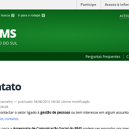
Participe
Acesso à info
 a busca
3
Ir para o rodapé
4
ACESS
FMS
O DO SUL
Perguntas frequentes
C
tato
,carvalho
—
publicado
04/06/2013 16h30,
última modificação
 14h28
contactar o setor ligado à
gestão de pessoas
ou tem interesse em algum assunto 
os contatos
.
 para a
Assessoria de Comunicação Social do IFMS
podem ser enviadas por meio