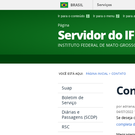
Serviços
BRASIL
Ir para o conteúdo
1
Ir para o menu
2
Ir para
Página
Servidor do I
INSTITUTO FEDERAL DE MATO GROSS
VOCÊ ESTÁ AQUI:
PÁGINA INICIAL
>
CONTATO
Con
Suap
Boletim de
Serviço
por
adriana
Diárias e
04/07/2022
Passagens (SCDP)
Se deseja 
completa d
RSC
Mensagens