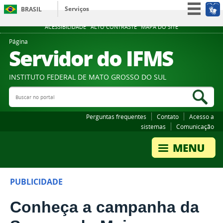
Serviços
BRASIL
Participe
ACESSIBILIDADE
ALTO CONTRASTE
MAPA DO SITE
Acesso à informação
Página
Servidor do IFMS
Legislação
Canais
INSTITUTO FEDERAL DE MATO GROSSO DO SUL
Buscar no portal
Bus
Perguntas frequentes
Contato
Acesso a
sistemas
Comunicação
PUBLICIDADE
Conheça a campanha da