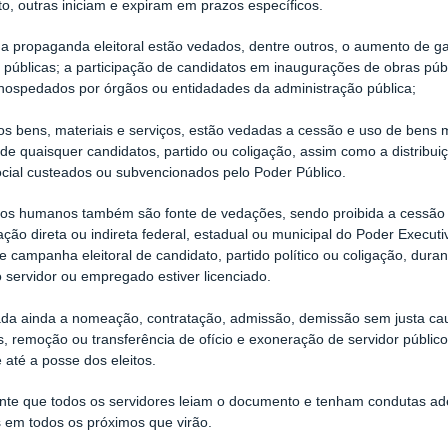
pto, outras iniciam e expiram em prazos específicos.
a propaganda eleitoral estão vedados, dentre outros, o aumento de g
 públicas; a participação de candidatos em inaugurações de obras públ
e hospedados por órgãos ou entidadades da administração pública;
s bens, materiais e serviços, estão vedadas a cessão e uso de bens
 de quaisquer candidatos, partido ou coligação, assim como a distribui
ocial custeados ou subvencionados pelo Poder Público.
sos humanos também são fonte de vedações, sendo proibida a cessão 
ação direta ou indireta federal, estadual ou municipal do Poder Executi
e campanha eleitoral de candidato, partido político ou coligação, dura
o servidor ou empregado estiver licenciado.
ada ainda a nomeação, contratação, admissão, demissão sem justa ca
, remoção ou transferência de ofício e exoneração de servidor públi
e até a posse dos eleitos.
nte que todos os servidores leiam o documento e tenham condutas ade
 em todos os próximos que virão.