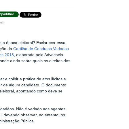
partilhar
m época eleitoral? Esclarecer essa
dição da
Cartilha de Condutas Vedadas
ões 2018
, elaborada pela Advocacia-
nde ainda sobre quais os direitos dos
r e coibir a prática de atos ilícitos e
or de algum candidato. O documento
 eleitoral, apontando como deve se
 cidadãos. Não é vedado aos agentes
al, devendo observar, no entanto, os
inistração Pública.