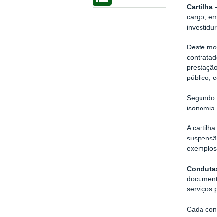
Cartilha
-
cargo, em
investidu
Deste mod
contratad
prestação
público, 
Segundo a
isonomia 
A cartilh
suspensão
exemplos 
Conduta
documento
serviços 
Cada cond