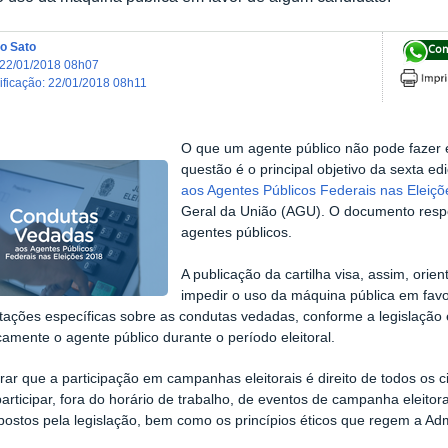
o Sato
Com
22/01/2018 08h07
dificação
:
22/01/2018 08h11
O que um agente público não pode fazer e
questão é o principal objetivo da sexta e
aos Agentes Públicos Federais nas Eleiç
Geral da União (AGU). O documento respo
agentes públicos.
A publicação da cartilha visa, assim, orienta
impedir o uso da máquina pública em fav
entações específicas sobre as condutas vedadas, conforme a legislação
icamente o agente público durante o período eleitoral.
rar que a participação em campanhas eleitorais é direito de todos os
participar, fora do horário de trabalho, de eventos de campanha eleitor
mpostos pela legislação, bem como os princípios éticos que regem a Adm