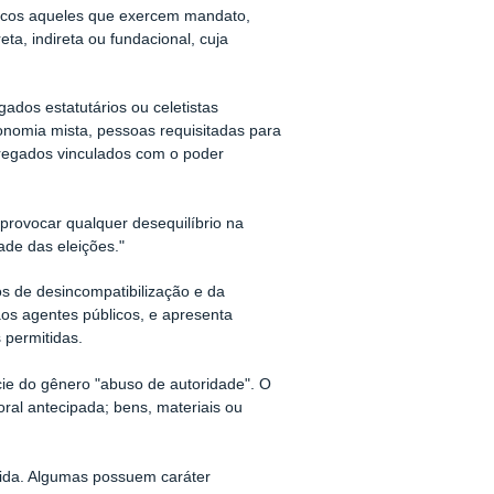
licos aqueles que exercem mandato,
ta, indireta ou fundacional, cuja
gados estatutários ou celetistas
onomia mista, pessoas requisitadas para
mpregados vinculados com o poder
provocar qualquer desequilíbrio na
ade das eleições."
zos de desincompatibilização e da
os agentes públicos, e
apresenta
 permitidas.
ie do gênero "abuso de autoridade". O
al antecipada; bens, materiais ou
bida. Algumas possuem caráter