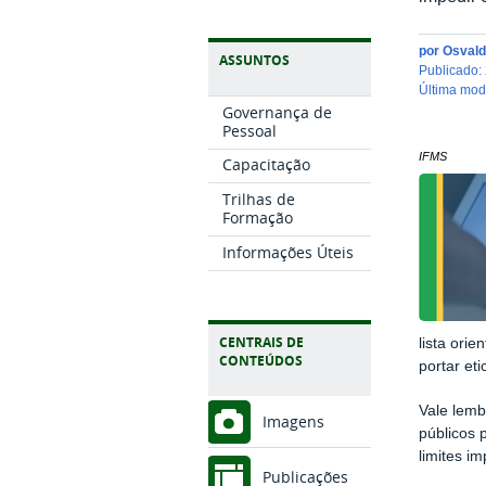
por
Osvald
ASSUNTOS
publicado
:
última mo
Governança de
Pessoal
IFMS
Capacitação
Trilhas de
Formação
Informações Úteis
CENTRAIS DE
lista ori
CONTEÚDOS
portar et
Vale lemb
Imagens
públicos 
limites i
Publicações