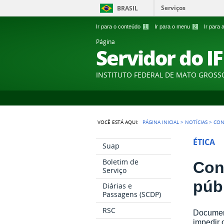
Serviços
BRASIL
Ir para o conteúdo
1
Ir para o menu
2
Ir para
Página
Servidor do I
INSTITUTO FEDERAL DE MATO GROSS
VOCÊ ESTÁ AQUI:
PÁGINA INICIAL
>
NOTÍCIAS
>
CON
ÉTICA
Suap
Boletim de
Con
Serviço
púb
Diárias e
Passagens (SCDP)
RSC
Document
impedir 