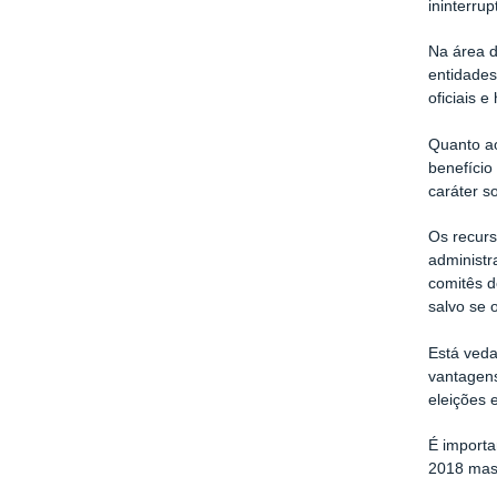
ininterru
Na área d
entidades
oficiais 
Quanto ao
benefício
caráter s
Os recur
administr
comitês d
salvo se 
Está ved
vantagens
eleições 
É importa
2018 mas