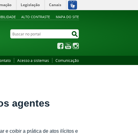
rmação
Legislação
Canais
IBILIDADE
ALTO CONTRASTE
MAPA DO SITE
Buscar no portal
Buscar no portal
Facebook
YouTube
Instagram
ontato
Acesso a sistemas
Comunicação
os agentes
 coibir a prática de atos ilícitos e