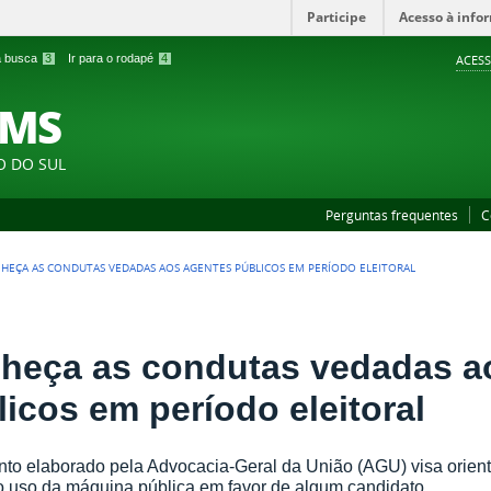
Participe
Acesso à info
 a busca
3
Ir para o rodapé
4
ACESS
FMS
O DO SUL
Perguntas frequentes
C
HEÇA AS CONDUTAS VEDADAS AOS AGENTES PÚBLICOS EM PERÍODO ELEITORAL
heça as condutas vedadas a
licos em período eleitoral
o elaborado pela Advocacia-Geral da União (AGU) visa orientar e
o uso da máquina pública em favor de algum candidato.