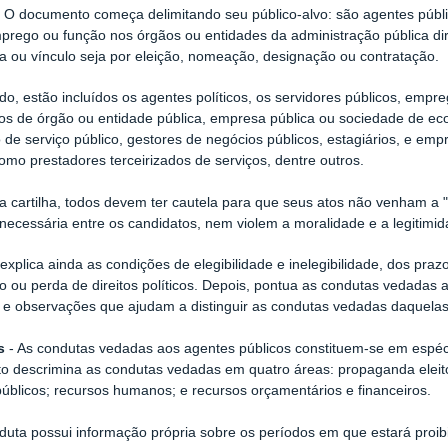
 O documento começa delimitando seu público-alvo: são agentes púb
prego ou função nos órgãos ou entidades da administração pública dire
ra ou vínculo seja por eleição, nomeação, designação ou contratação.
o, estão incluídos os agentes políticos, os servidores públicos, empre
os de órgão ou entidade pública, empresa pública ou sociedade de ec
 de serviço público, gestores de negócios públicos, estagiários, e e
como prestadores terceirizados de serviços, dentre outros.
 cartilha, todos devem ter cautela para que seus atos não venham a "
necessária entre os candidatos, nem violem a moralidade e a legitimid
a explica ainda as condições de elegibilidade e inelegibilidade, dos pra
 ou perda de direitos políticos. Depois, pontua as condutas vedadas a
e observações que ajudam a distinguir as condutas vedadas daquelas
s
- As condutas vedadas aos agentes públicos constituem-se em espéc
 descrimina as condutas vedadas em quatro áreas: propaganda eleitor
públicos; recursos humanos; e recursos orçamentários e financeiros.
uta possui informação própria sobre os períodos em que estará proi