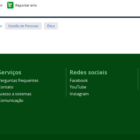
ir
Reportar erro
em:
Gestão de Pessoas
Ética
Serviços
Redes sociais
Perguntas frequentes
Facebook
Contato
YouTube
Acesso a sistemas
Instagram
Comunicação