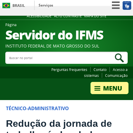
Serviços
BRASIL
Participe
ACESSIBILIDADE
ALTO CONTRASTE
MAPA DO SITE
Acesso à informação
Página
Servidor do IFMS
Legislação
Canais
INSTITUTO FEDERAL DE MATO GROSSO DO SUL
Buscar no portal
Bus
Perguntas frequentes
Contato
Acesso a
sistemas
Comunicação
TÉCNICO-ADMINISTRATIVO
Redução da jornada de