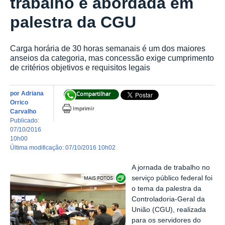
trabalho é abordada em
palestra da CGU
Carga horária de 30 horas semanais é um dos maiores
anseios da categoria, mas concessão exige cumprimento
de critérios objetivos e requisitos legais
por
Adriana
Compartilhar
Orrico
Carvalho
publicado
:
07/10/2016
10h00
última modificação
:
07/10/2016 10h02
A jornada de trabalho no
Exibir carrossel de imagens
serviço público federal foi
o tema da palestra da
Controladoria-Geral da
União (CGU), realizada
para os servidores do