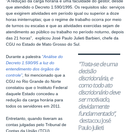
“A redução da carga horária é uma faculdade do gestor, desde
que atendido o Decreto 1.590/1995. Os requisitos são: serviços
que exigirem atividades em período igual ou superior a doze
horas ininterruptas; que o regime de trabalho ocorra por meio
de turnos ou escalas e que as atividades exercidas sejam de
atendimento ao público ou trabalho no período noturno, depois
das 21 horas", explicou José Paulo Julieti Barbieri, chefe da
CGU no Estado de Mato Grosso do Sul.
Durante a palestra
“Análise do
"Trata-se de uma
Decreto 1.590/95 a luz do
entendimento dos órgãos de
decisão
controle”
,
foi mencionado que a
discricionária, e
CGU no Rio Grande do Norte
como todo ato
constatou que o Instituto Federal
discricionário deve
daquele Estado concedeu a
ser motivado,
redução da carga horária para
devidamente
todos os servidores em 2011.
fundamentado”
,
Entretanto, quando tiveram as
destacou José
contas julgadas pelo Tribunal de
Paulo Julieti
Contas da União (TCU),