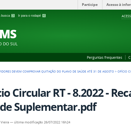
Participe
Acesso à info
 a busca
3
Ir para o rodapé
4
ACESS
FMS
O DO SUL
Perguntas frequentes
C
VIDORES DEVEM COMPROVAR QUITAÇÃO DO PLANO DE SAÚDE ATÉ 31 DE AGOSTO
>
OFÍCIO C
cio Circular RT - 8.2022 - R
de Suplementar.pdf
 Vieira
—
última modificação
26/07/2022 16h24