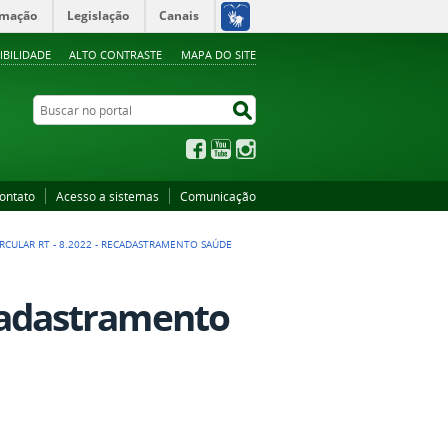
rmação
Legislação
Canais
IBILIDADE
ALTO CONTRASTE
MAPA DO SITE
Buscar no portal
Buscar no portal
Facebook
YouTube
Instagram
ontato
Acesso a sistemas
Comunicação
IRCULAR RT - 8.2022 - RECADASTRAMENTO SAÚDE
ecadastramento