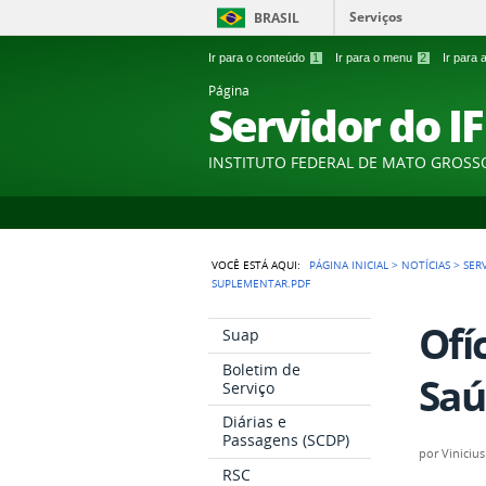
Serviços
BRASIL
Ir para o conteúdo
1
Ir para o menu
2
Ir para
Página
Servidor do I
INSTITUTO FEDERAL DE MATO GROSS
VOCÊ ESTÁ AQUI:
PÁGINA INICIAL
>
NOTÍCIAS
>
SER
SUPLEMENTAR.PDF
Ofí
Suap
Boletim de
Saú
Serviço
Diárias e
Passagens (SCDP)
por
Vinicius
RSC