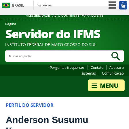
Serviços
BRASIL
Participe
ACESSIBILIDADE
ALTO CONTRASTE
MAPA DO SITE
Acesso à informação
Página
Servidor do IFMS
Legislação
Canais
INSTITUTO FEDERAL DE MATO GROSSO DO SUL
Buscar no portal
Bus
Perguntas frequentes
Contato
Acesso a
sistemas
Comunicação
PERFIL DO SERVIDOR
Anderson Susumu