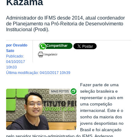
Kazama
Administrador do IFMS desde 2014, atual coordenador
de Planejamento na Pró-Reitoria de Desenvolvimento
Institucional (Prodi).
por
Osvaldo
Compartilhar
Sato
publicado
:
04/10/2017
10h33
última modificação
:
04/10/2017 10h39
Fazer parte de uma
Exibir carrossel de imagens
seleção brasileira e
representar o país em
uma competição
internacional. Este é o
sonho da maioria dos
jovens desportistas no
Brasil e foi alcançado
pelo servidor técnico-administrativo do IFMS, Anderson