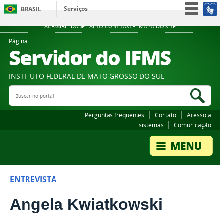
Serviços
BRASIL
Participe
ACESSIBILIDADE
ALTO CONTRASTE
MAPA DO SITE
Acesso à informação
Página
Servidor do IFMS
Legislação
Canais
INSTITUTO FEDERAL DE MATO GROSSO DO SUL
Buscar no portal
Bus
Perguntas frequentes
Contato
Acesso a
sistemas
Comunicação
ENTREVISTA
Angela Kwiatkowski