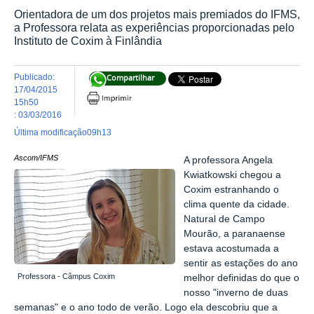
Orientadora de um dos projetos mais premiados do IFMS,
a Professora relata as experiências proporcionadas pelo
Instituto de Coxim à Finlândia
publicado
:
Compartilhar
17/04/2015
15h50
:
03/03/2016
última modificação
09h13
Ascom/IFMS
A professora Angela
Kwiatkowski chegou a
Coxim estranhando o
clima quente da cidade.
Natural de Campo
Mourão, a paranaense
estava acostumada a
sentir as estações do ano
Professora - Câmpus Coxim
melhor definidas do que o
nosso "inverno de duas
semanas" e o ano todo de verão. Logo ela descobriu que a