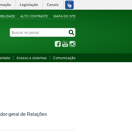
rmação
Legislação
Canais
IBILIDADE
ALTO CONTRASTE
MAPA DO SITE
Buscar no portal
Buscar no portal
Facebook
YouTube
Instagram
ontato
Acesso a sistemas
Comunicação
dor-geral de Relações