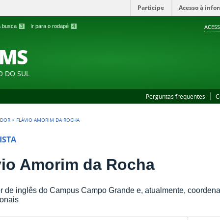
Participe
Acesso à info
 a busca
3
Ir para o rodapé
4
ACESS
FMS
O DO SUL
Perguntas frequentes
C
IDOR
>
FLÁVIO AMORIM DA ROCHA
ISTA
vio Amorim da Rocha
r de inglês do Campus Campo Grande e, atualmente, coordena
ionais