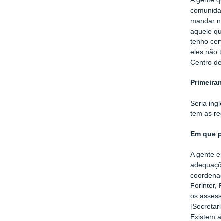
A gente q
comunidad
mandar no
aquele qu
tenho cer
eles não 
Centro de
Primeira
Seria ing
tem as re
Em que p
A gente e
adequaçõe
coordena
Forinter,
os assess
[Secretar
Existem a