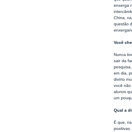
enxerga n
intercâmb
China, na
questão d
enxergand
Você che
Nunca tiv
sair da f
pesquisa,
em dia, p
divirto m
você não 
alunos qu
um pouqui
Qual a d
É que, na
positivas