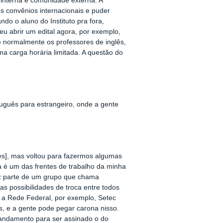
interna e comunidade externa. A
s convênios internacionais e puder
do o aluno do Instituto pra fora,
eu abrir um edital agora, por exemplo,
e normalmente os professores de inglês,
a carga horária limitada. A questão do
rtuguês para estrangeiro, onde a gente
tes], mas voltou para fazermos algumas
 é um das frentes de trabalho da minha
faz parte de um grupo que chama
as possibilidades de troca entre todos
e a Rede Federal, por exemplo, Setec
as, e a gente pode pegar carona nisso.
m andamento para ser assinado o do