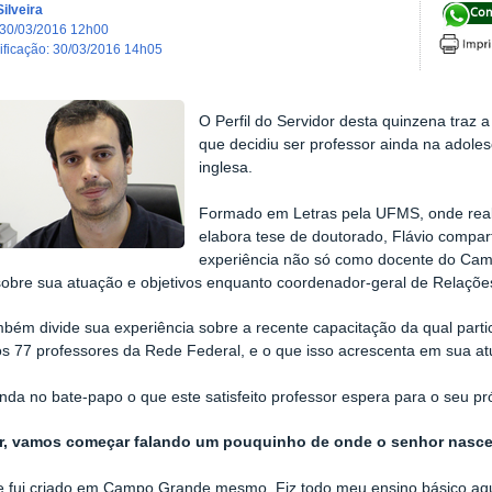
ilveira
Com
30/03/2016 12h00
dificação
:
30/03/2016 14h05
O Perfil do Servidor desta quinzena traz a
que decidiu ser professor ainda na adole
inglesa.
Formado em Letras pela UFMS, onde real
elabora tese de doutorado, Flávio compart
experiência não só como docente do C
bre sua atuação e objetivos enquanto coordenador-geral de Relações
mbém divide sua experiência sobre a recente capacitação da qual part
s 77 professores da Rede Federal, e o que isso acrescenta em sua atua
inda no bate-papo o que este satisfeito professor espera para o seu pr
r, vamos começar falando um pouquinho de onde o senhor nasceu,
e fui criado em Campo Grande mesmo. Fiz todo meu ensino básico aqu