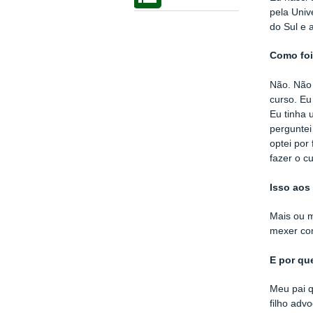
pela Univ
do Sul e
Como foi
Não. Não 
curso. Eu
Eu tinha 
perguntei
optei por 
fazer o c
Isso aos
Mais ou m
mexer com
E por qu
Meu pai q
filho adv