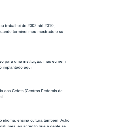
u trabalhei de 2002 até 2010,
quando terminei meu mestrado e só
rso para uma instituição, mas eu nem
do implantado aqui.
ia dos Cefets [Centros Federais de
al.
o idioma, ensina cultura também. Acho
costumes, eu acredito que a gente se