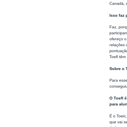
Canadá, q
Isso faz
Faz, porq
participa
ofereço o
relações 
pontuação
Toefl têm
Sobre o 
Para esse
conseguiu
O Toefl 
para alu
É o Toeic
que vai s