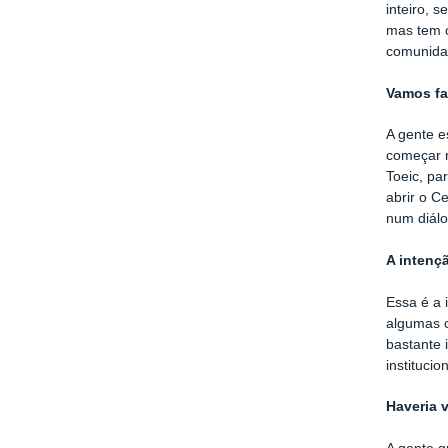
inteiro, 
mas tem o
comunida
Vamos fa
A gente e
começar n
Toeic, pa
abrir o C
num diál
A intenç
Essa é a 
algumas c
bastante 
instituci
Haveria 