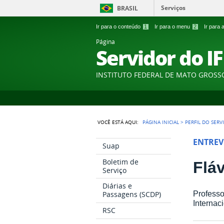
Serviços
BRASIL
Ir para o conteúdo
1
Ir para o menu
2
Ir para
Página
Servidor do I
INSTITUTO FEDERAL DE MATO GROSS
VOCÊ ESTÁ AQUI:
PÁGINA INICIAL
>
PERFIL DO SERV
ENTREV
Suap
Boletim de
Flá
Serviço
Diárias e
Professo
Passagens (SCDP)
Internac
RSC