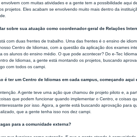
se envolvem com muitas atividades e a gente tem a possibilidade aqui d
s projetos. Eles acabam se envolvendo muito mais dentro da instituição
de.
lar sobre sua atuação como coordenador-geral de Relações Inter
stá com duas frentes de trabalho. Uma das frentes é o ensino de idio
osso Centro de Idiomas, com a questão da aplicação dos exames inter
ra os alunos do ensino médio.
O que pode acontecer? Do e-Tec Idiomas
entro de Idiomas, a gente está montando os projetos, buscando aprovaç
ogo com todos os campi.
ão é ter um Centro de Idiomas em cada campus, começando aqu
intenção. A gente teve uma ação que chamou de projeto piloto e, a part
oisas que podem funcionar quando implementar o Centro, e coisas que 
interessante por isso. Agora, a gente está buscando aprovação para q
onalizado, que a gente tenha isso nos dez campi.
vagas para a comunidade externa?