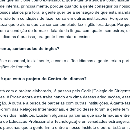
uer que funcione como extensão. E que a gente atenda à comunidade 
e interna, principalmente, porque quando a gente conseguir os nosso
ssos alunos pra fora, a gente quer ter a sensação de que está mandan
e não tem condições de fazer curso em outras instituições. Porque se 
teza que o aluno que vai ser contemplado faz inglês fora daqui. Porqu
tem a condição de formar o falante da língua com quatro semestres, um
 Idiomas é pra isso, pra gente fomentar o ensino.
mente, seriam aulas de inglês?
lês e espanhol, inicialmente, e com o e-Tec Idiomas a gente teria o po
giões de fronteira.
é que está o projeto do Centro de Idiomas?
stá com o projeto elaborado, já passou pelo Codir [Colégio de Dirigen
s. A Proex agora está trabalhando em cima dessas adequações, essa
ção.
A outra é a busca de parcerias com outras instituições. A gente 
 Fórum das Relações Internacionais, e dentro desse fórum a gente tem 
ores dos Institutos. Existem algumas parcerias que são firmadas entr
ia de Educação Profissional e Tecnológica] e universidades estrangeir
s parcerias que a gente firma entre o nosso Instituto e outro. Está e