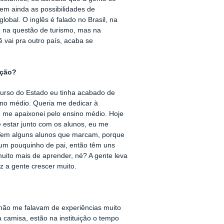
em ainda as possibilidades de
lobal. O inglês é falado no Brasil, na
só na questão de turismo, mas na
 vai pra outro país, acaba se
ição?
curso do Estado eu tinha acabado de
ino médio. Queria me dedicar à
u me apaixonei pelo ensino médio. Hoje
e estar junto com os alunos, eu me
. Tem alguns alunos que marcam, porque
 um pouquinho de pai, então têm uns
uito mais de aprender, né? A gente leva
z a gente crescer muito.
 não me falavam de experiências muito
 camisa, estão na instituição o tempo