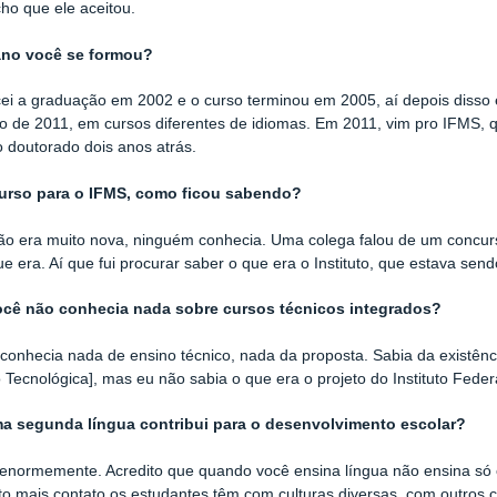
ho que ele aceitou.
ano você se formou?
i a graduação em 2002 e o curso terminou em 2005, aí depois disso e
 de 2011, em cursos diferentes de idiomas. Em 2011, vim pro IFMS, 
 doutorado dois anos atrás.
urso para o IFMS, como ficou sabendo?
ição era muito nova, ninguém conhecia. Uma colega falou de um concu
ue era. Aí que fui procurar saber o que era o Instituto, que estava sen
ocê não conhecia nada sobre cursos técnicos integrados?
conhecia nada de ensino técnico, nada da proposta. Sabia da existênc
Tecnológica], mas eu não sabia o que era o projeto do Instituto Feder
 segunda língua contribui para o desenvolvimento escolar?
 enormemente. Acredito que quando você ensina língua não ensina só 
o mais contato os estudantes têm com culturas diversas, com outros 