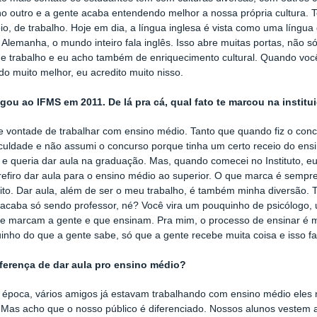
o outro e a gente acaba entendendo melhor a nossa própria cultura. T
io, de trabalho. Hoje em dia, a língua inglesa é vista como uma língua g
 Alemanha, o mundo inteiro fala inglês. Isso abre muitas portas, não 
e trabalho e eu acho também de enriquecimento cultural. Quando você
o muito melhor, eu acredito muito nisso.
gou ao IFMS em 2011. De lá pra cá, qual fato te marcou na institu
e vontade de trabalhar com ensino médio. Tanto que quando fiz o con
aculdade e não assumi o concurso porque tinha um certo receio do ens
 e queria dar aula na graduação. Mas, quando comecei no Instituto, e
refiro dar aula para o ensino médio ao superior. O que marca é sempr
uito. Dar aula, além de ser o meu trabalho, é também minha diversão
acaba só sendo professor, né? Você vira um pouquinho de psicólogo,
e marcam a gente e que ensinam. Pra mim, o processo de ensinar é m
nho do que a gente sabe, só que a gente recebe muita coisa e isso fa
iferença de dar aula pro ensino médio?
 época, vários amigos já estavam trabalhando com ensino médio eles
. Mas acho que o nosso público é diferenciado. Nossos alunos vestem a