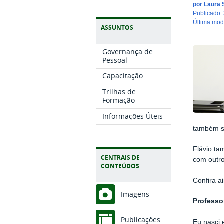
por
Laura S
publicado
:
última mo
ASSUNTOS
Governança de
Pessoal
Capacitação
Trilhas de
Formação
Informações Úteis
também so
Flávio ta
CENTRAIS DE
com outro
CONTEÚDOS
Confira a
Imagens
Professo
Publicações
Eu nasci 