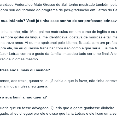
ersidade Federal de Mato Grosso do Sul, tenho mestrado também pel
 agora sou doutorando do programa de pós-graduação em Letras do 
 sua infância? Você já tinha esse sonho de ser professor, brinca
tinha sonho, não. Meu pai me matriculou em um curso de inglês e eu n
 sempre gostei da língua, me identificava, gostava de músicas e tal, ma
uns treze anos. Aí eu me apaixonei pelo idioma, fiz aula com um profe
 pra ele, se eu quisesse trabalhar com isso como é que seria. Ele me 
fazer Letras contra o gosto da família, mas deu tudo certo no final. A i
urso de idiomas mesmo.
treze anos, mais ou menos?
enos, aos treze, quatorze, eu já sabia o que ia fazer, não tinha certe
 a língua inglesa, eu queria.
e a sua família não queria?
ueria que eu fosse advogado. Queria que a gente ganhasse dinheiro.
ogado, aí eu cheguei pra ele e disse que faria Letras e ele ficou uma s