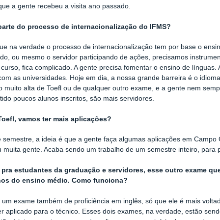
ue a gente recebeu a visita ano passado.
 parte do processo de internacionalização do IFMS?
ue na verdade o processo de internacionalização tem por base o ensi
ndo, ou mesmo o servidor participando de ações, precisamos instrumen
 curso, fica complicado. A gente precisa fomentar o ensino de línguas. 
com as universidades. Hoje em dia, a nossa grande barreira é o idio
 muito alta de Toefl ou de qualquer outro exame, e a gente nem sem
 tido poucos alunos inscritos, são mais servidores.
Toefl, vamos ter mais aplicações?
 semestre, a ideia é que a gente faça algumas aplicações em Campo G
 muita gente. Acaba sendo um trabalho de um semestre inteiro, para
é pra estudantes da graduação e servidores, esse outro exame q
nos do ensino médio. Como funciona?
, um exame também de proficiência em inglês, só que ele é mais volta
er aplicado para o técnico. Esses dois exames, na verdade, estão sen