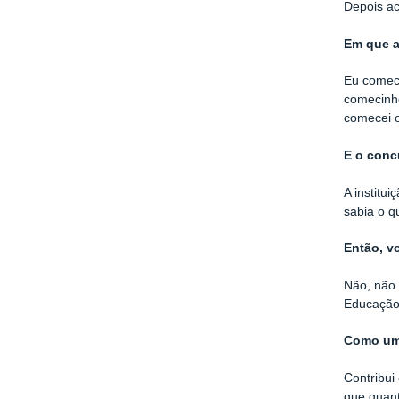
Depois ac
Em q
ue 
Eu comece
comecinho
comecei o
E o conc
A institu
sabia o q
Então, v
Não, não 
Educação 
Como uma
Contribui
que quant