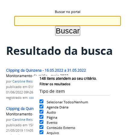
Buscar no portal
Resultado da busca
Clipping da Quinzena - 16.05.2022 a 31.05.2022
Monitoramento de mídia - maio 2022
148
itens atendem ao seu critério.
por
Caroline Reis
Filtrar os resultados
publicado
em 01/06/2022
—
última modificação
em
Tipo de item
01/06/2022 09h26
registrado em:
comunicação
,
Clipping
Selecionar Todos/Nenhum
Agenda Diária
Clipping da Quinzena - 01.05.2019 a 15.05.2019
Áudio
Monitoramento de mídia - maio 2019
Página
por
Caroline Reis
Evento
publicado
em 15/05/2019
—
última modificação
em
Conteúdo Externo
21/05/2019 11h05
Arquivo