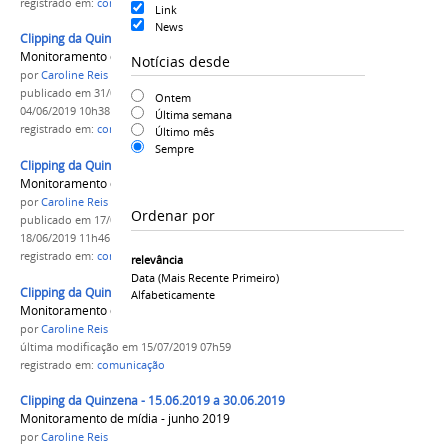
registrado em:
comunicação
,
Clipping
Link
News
Clipping da Quinzena - 15.05.2019 a 31.05.2019
Monitoramento de mídia - maio 2019
Notícias desde
por
Caroline Reis
publicado
em 31/05/2019
—
última modificação
em
Ontem
04/06/2019 10h38
Última semana
registrado em:
comunicação
,
Clipping
Último mês
Sempre
Clipping da Quinzena - 01.06.2019 a 15.06.2019
Monitoramento de mídia - junho 2019
por
Caroline Reis
Ordenar por
publicado
em 17/06/2019
—
última modificação
em
18/06/2019 11h46
registrado em:
comunicação
,
Clipping
relevância
Data (mais Recente Primeiro)
Clipping da Quinzena - 15.06.2019 a 30.06.2019
Alfabeticamente
Monitoramento de mídia - junho 2019
por
Caroline Reis
última modificação
em 15/07/2019 07h59
registrado em:
comunicação
Clipping da Quinzena - 15.06.2019 a 30.06.2019
Monitoramento de mídia - junho 2019
por
Caroline Reis