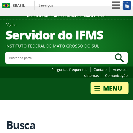
Serviços
BRASIL
Participe
ACESSIBILIDADE
ALTO CONTRASTE
MAPA DO SITE
Acesso à informação
Página
Servidor do IFMS
Legislação
Canais
INSTITUTO FEDERAL DE MATO GROSSO DO SUL
Buscar no portal
Bus
Perguntas frequentes
Contato
Acesso a
sistemas
Comunicação
Busca