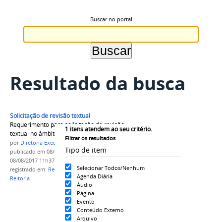
Buscar no portal
Resultado da busca
Solicitação de revisão textual
Requerimento para solicitação de revisão
1
itens atendem ao seu critério.
textual no âmbito da Reitoria
Filtrar os resultados
por
Diretoria Executiva da Reitoria
Tipo de item
publicado
em 08/08/2017
—
última modificação
em
08/08/2017 11h37
Selecionar Todos/Nenhum
registrado em:
Requerimento
,
revisor de texto
,
Agenda Diária
Reitoria
Áudio
Página
Evento
Conteúdo Externo
Arquivo