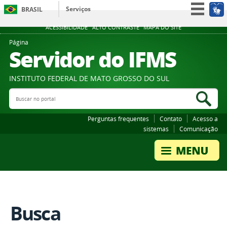
Serviços
BRASIL
Participe
ACESSIBILIDADE
ALTO CONTRASTE
MAPA DO SITE
Acesso à informação
Página
Servidor do IFMS
Legislação
Canais
INSTITUTO FEDERAL DE MATO GROSSO DO SUL
Buscar no portal
Bus
Perguntas frequentes
Contato
Acesso a
sistemas
Comunicação
Busca