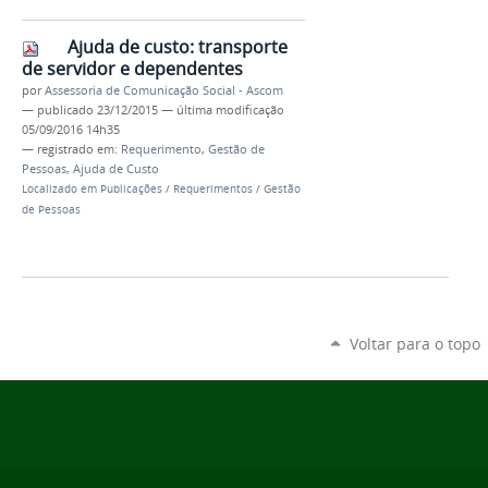
Ajuda de custo: transporte
de servidor e dependentes
por
Assessoria de Comunicação Social - Ascom
—
publicado
23/12/2015
—
última modificação
05/09/2016 14h35
— registrado em:
Requerimento
,
Gestão de
Pessoas
,
Ajuda de Custo
Localizado em
Publicações
/
Requerimentos
/
Gestão
de Pessoas
Voltar para o topo