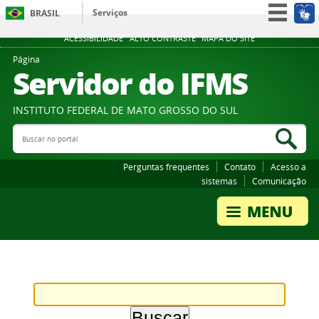
Serviços
BRASIL
Participe
ACESSIBILIDADE
ALTO CONTRASTE
MAPA DO SITE
Acesso à informação
Página
Servidor do IFMS
Legislação
Canais
INSTITUTO FEDERAL DE MATO GROSSO DO SUL
Buscar no portal
Bus
Perguntas frequentes
Contato
Acesso a
sistemas
Comunicação