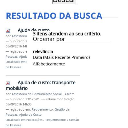
RESULTADO DA BUSCA
Ajuda de custo
3
itens atendem ao seu critério.
por
Assessoria de Comunicação Social - Ascom
Ordenar por
—
publicado
23/12/2015
—
última modificação
05/09/2016 14h33
relevância
— registrado em:
Requerimento
,
Gestão de
Data (mais Recente Primeiro)
Pessoas
,
Ajuda de Custo
Localizado em
Publicações
/
Requerimentos
/
Gestão
Alfabeticamente
de Pessoas
Ajuda de custo: transporte
mobiliário
por
Assessoria de Comunicação Social - Ascom
—
publicado
23/12/2015
—
última modificação
05/09/2016 14h35
— registrado em:
Requerimento
,
Gestão de
Pessoas
,
Ajuda de Custo
Localizado em
Publicações
/
Requerimentos
/
Gestão
de Pessoas