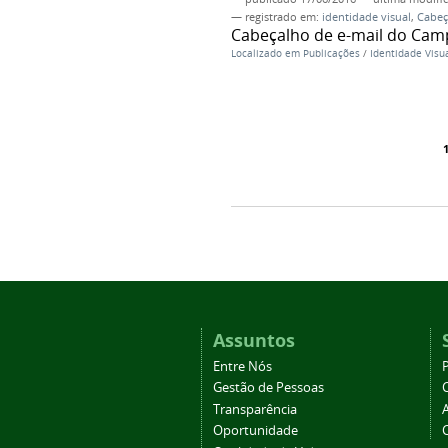
— registrado em:
identidade visual
,
Cabeç
Cabeçalho de e-mail do Cam
Localizado em
Publicações
/
Identidade Visu
Assuntos
Entre Nós
Gestão de Pessoas
Transparência
Oportunidade