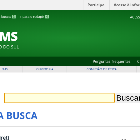
Participe
Acesso à info
 a busca
3
Ir para o rodapé
4
ACESS
FMS
O DO SUL
Perguntas frequentes
C
 IFMS
OUVIDORIA
COMISSÃO DE ÉTICA
A BUSCA
ret)