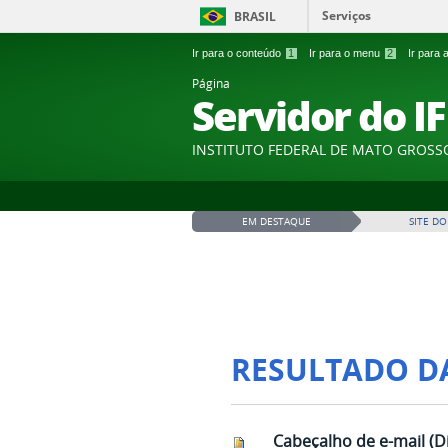
Serviços
BRASIL
Ir para o conteúdo
1
Ir para o menu
2
Ir para
Página
Servidor do I
INSTITUTO FEDERAL DE MATO GROSS
EM DESTAQUE
SITE DO
RESULTADO D
Cabeçalho de e-mail (Di