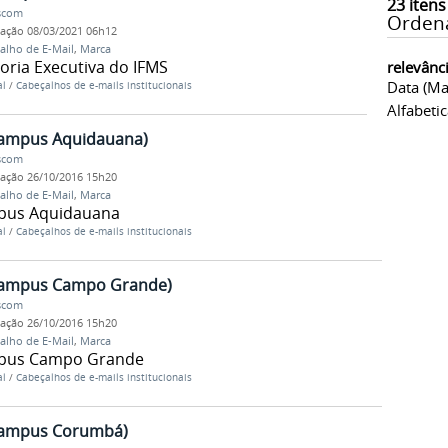
23
itens
Ascom
Orden
cação
08/03/2021 06h12
alho de E-Mail
,
Marca
oria Executiva do IFMS
relevânc
Data (ma
al
/
Cabeçalhos de e-mails institucionais
Alfabeti
Campus Aquidauana)
Ascom
cação
26/10/2016 15h20
alho de E-Mail
,
Marca
mpus Aquidauana
al
/
Cabeçalhos de e-mails institucionais
(Campus Campo Grande)
Ascom
cação
26/10/2016 15h20
alho de E-Mail
,
Marca
mpus Campo Grande
al
/
Cabeçalhos de e-mails institucionais
(Campus Corumbá)