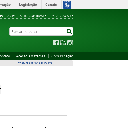
rmação
Legislação
Canais
IBILIDADE
ALTO CONTRASTE
MAPA DO SITE
Buscar no portal
Buscar no portal
Facebook
YouTube
Instagram
ontato
Acesso a sistemas
Comunicação
TRANSPARÊNCIA PÚBLICA