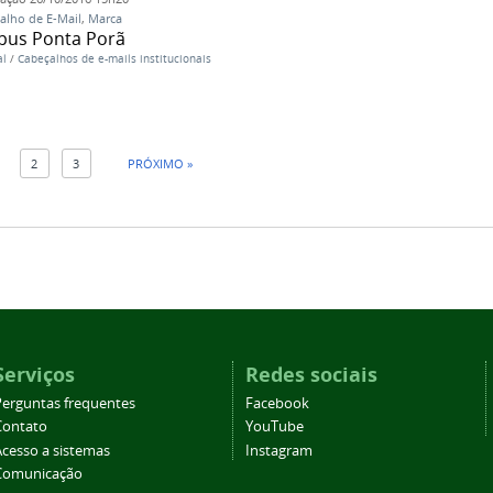
alho de E-Mail
,
Marca
pus Ponta Porã
al
/
Cabeçalhos de e-mails institucionais
1
2
3
PRÓXIMO »
Serviços
Redes sociais
Perguntas frequentes
Facebook
Contato
YouTube
Acesso a sistemas
Instagram
Comunicação