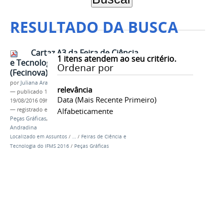
RESULTADO DA BUSCA
Cartaz A3 da Feira de Ciência
1
itens atendem ao seu critério.
e Tecnologia de Nova Andradina
Ordenar por
(Fecinova)
por
Juliana Aragão
relevância
—
publicado
19/08/2016
—
última modificação
Data (mais Recente Primeiro)
19/08/2016 09h34
— registrado em:
Feiras de Ciência e Tecnologia
Alfabeticamente
,
Peças Gráficas
,
Campanha
,
Fecinova
,
Nova
Andradina
Localizado em
Assuntos
/
…
/
Feiras de Ciência e
Tecnologia do IFMS 2016
/
Peças Gráficas