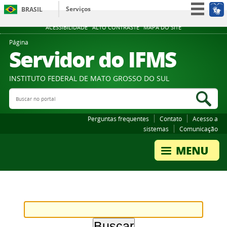
Serviços
BRASIL
Participe
ACESSIBILIDADE
ALTO CONTRASTE
MAPA DO SITE
Acesso à informação
Página
Servidor do IFMS
Legislação
Canais
INSTITUTO FEDERAL DE MATO GROSSO DO SUL
Buscar no portal
Bus
Perguntas frequentes
Contato
Acesso a
sistemas
Comunicação