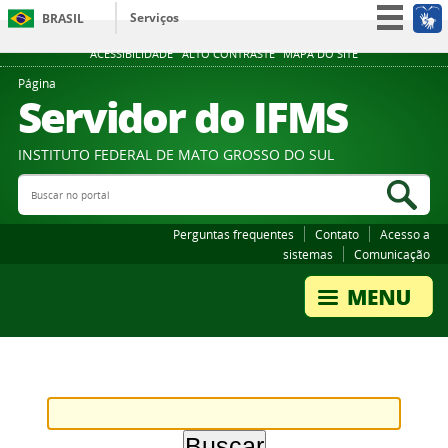
Serviços
BRASIL
Participe
ACESSIBILIDADE
ALTO CONTRASTE
MAPA DO SITE
Acesso à informação
Página
Servidor do IFMS
Legislação
Canais
INSTITUTO FEDERAL DE MATO GROSSO DO SUL
Buscar no portal
Bus
Perguntas frequentes
Contato
Acesso a
sistemas
Comunicação