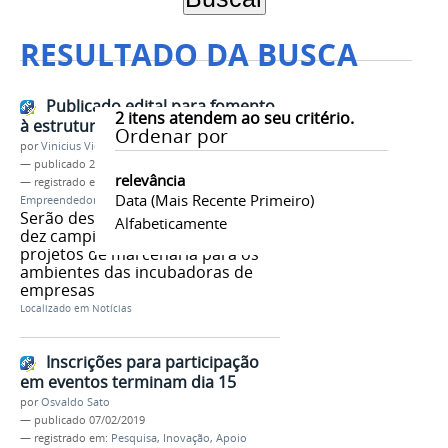
RESULTADO DA BUSCA
Publicado edital para fomento
2
itens atendem ao seu critério.
à estruturação das TecnoIF
Ordenar por
por
Vinicius Vieira
—
publicado
29/11/2021
relevância
— registrado em:
Incubadora
,
Data (mais Recente Primeiro)
Empreendedorismo
,
Inovação
,
,
TecnoIF
Serão destinados R$ 100 mil aos
Alfabeticamente
dez campi para custeio de
projetos de marcenaria para os
ambientes das incubadoras de
empresas
Localizado em
Notícias
Inscrições para participação
em eventos terminam dia 15
por
Osvaldo Sato
—
publicado
07/02/2019
— registrado em:
Pesquisa
,
Inovação
,
Apoio