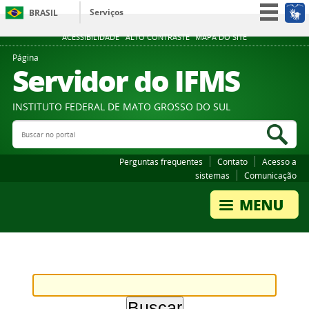
Serviços
BRASIL
Participe
ACESSIBILIDADE
ALTO CONTRASTE
MAPA DO SITE
Acesso à informação
Página
Servidor do IFMS
Legislação
Canais
INSTITUTO FEDERAL DE MATO GROSSO DO SUL
Buscar no portal
Bus
Perguntas frequentes
Contato
Acesso a
sistemas
Comunicação