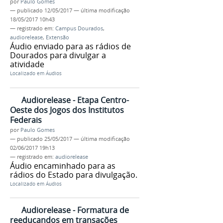
por
Paulo Gomes
—
publicado
12/05/2017
—
última modificação
18/05/2017 10h43
— registrado em:
Campus Dourados
,
audiorelease
,
Extensão
Áudio enviado para as rádios de
Dourados para divulgar a
atividade
Localizado em
Áudios
Audiorelease - Etapa Centro-
Oeste dos Jogos dos Institutos
Federais
por
Paulo Gomes
—
publicado
25/05/2017
—
última modificação
02/06/2017 19h13
— registrado em:
audiorelease
Áudio encaminhado para as
rádios do Estado para divulgação.
Localizado em
Áudios
Audiorelease - Formatura de
reeducandos em transações