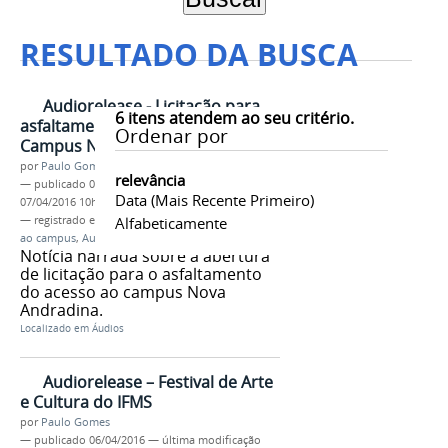
RESULTADO DA BUSCA
Audiorelease - Licitação para
6
itens atendem ao seu critério.
asfaltamento do acesso ao
Ordenar por
Campus Nova Andradina
por
Paulo Gomes
relevância
—
publicado
06/04/2016
—
última modificação
Data (mais Recente Primeiro)
07/04/2016 10h13
— registrado em:
Campus Nova Andradina
Alfabeticamente
,
acesso
ao campus
,
Auxílio Transporte
,
audiorelease
Notícia narrada sobre a abertura
de licitação para o asfaltamento
do acesso ao campus Nova
Andradina.
Localizado em
Áudios
Audiorelease – Festival de Arte
e Cultura do IFMS
por
Paulo Gomes
—
publicado
06/04/2016
—
última modificação