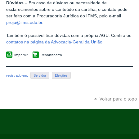
Dúvidas
– Em caso de dúvidas ou necessidade de
esclarecimentos sobre o conteúdo da cartilha, o contato pode
ser feito com a Procuradoria Jurídica do IFMS, pelo e-mail
proju@ifms.edu.br
.
Também é possível tirar dúvidas com a própria AGU. Confira os
contatos na página da Advocacia-Geral da União
.
Imprimir
Reportar erro
registrado em:
Servidor
Eleições
Voltar para o topo