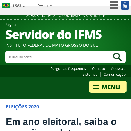
Serviços
BRASIL
Participe
ACESSIBILIDADE
ALTO CONTRASTE
MAPA DO SITE
Acesso à informação
Página
Servidor do IFMS
Legislação
Canais
INSTITUTO FEDERAL DE MATO GROSSO DO SUL
Buscar no portal
Bus
Perguntas frequentes
Contato
Acesso a
sistemas
Comunicação
ELEIÇÕES 2020
Em ano eleitoral, saiba o