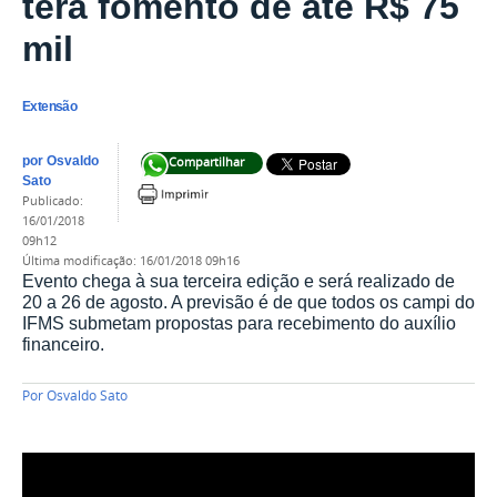
terá fomento de até R$ 75
mil
Extensão
por
Osvaldo
Compartilhar
Sato
publicado
:
16/01/2018
09h12
última modificação
:
16/01/2018 09h16
Evento chega à sua terceira edição e será realizado de
20 a 26 de agosto. A previsão é de que todos os campi do
IFMS submetam propostas para recebimento do auxílio
financeiro.
Por
Osvaldo Sato