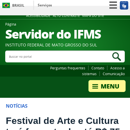
Serviços
BRASIL
Participe
ACESSIBILIDADE
ALTO CONTRASTE
MAPA DO SITE
Acesso à informação
Página
Servidor do IFMS
Legislação
Canais
INSTITUTO FEDERAL DE MATO GROSSO DO SUL
Buscar no portal
Bus
Perguntas frequentes
Contato
Acesso a
sistemas
Comunicação
NOTÍCIAS
Festival de Arte e Cultura