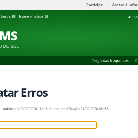
Participe
Acesso à info
 a busca
3
Ir para o rodapé
4
ACESS
FMS
O DO SUL
Perguntas frequentes
C
atar Erros
—
publicado
20/02/2020 16h18,
última modificação
21/02/2020 08h38