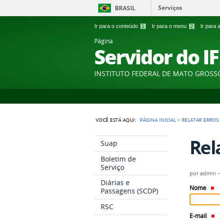
Serviços
BRASIL
Ir para o conteúdo
1
Ir para o menu
2
Ir para
Página
Servidor do I
INSTITUTO FEDERAL DE MATO GROSS
VOCÊ ESTÁ AQUI:
PÁGINA INICIAL
>
RELATAR ERROS
Rel
Suap
Boletim de
Serviço
por
admin
Diárias e
Nome
Passagens (SCDP)
RSC
E-mail