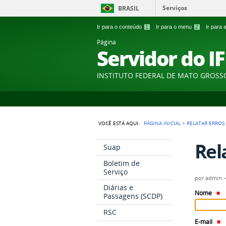
Serviços
BRASIL
Ir para o conteúdo
1
Ir para o menu
2
Ir para
Página
Servidor do I
INSTITUTO FEDERAL DE MATO GROSS
VOCÊ ESTÁ AQUI:
PÁGINA INICIAL
>
RELATAR ERROS
Rel
Suap
Boletim de
Serviço
por
admin
Diárias e
Nome
Passagens (SCDP)
RSC
E-mail