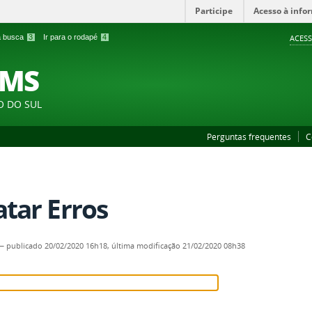
Participe
Acesso à info
 a busca
3
Ir para o rodapé
4
ACESS
FMS
O DO SUL
Perguntas frequentes
C
atar Erros
—
publicado
20/02/2020 16h18,
última modificação
21/02/2020 08h38