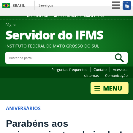
Serviços
BRASIL
Participe
ACESSIBILIDADE
ALTO CONTRASTE
MAPA DO SITE
Acesso à informação
Página
Servidor do IFMS
Legislação
Canais
INSTITUTO FEDERAL DE MATO GROSSO DO SUL
Buscar no portal
Bus
Perguntas frequentes
Contato
Acesso a
sistemas
Comunicação
ANIVERSÁRIOS
Parabéns aos