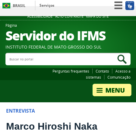
Serviços
BRASIL
Participe
ACESSIBILIDADE
ALTO CONTRASTE
MAPA DO SITE
Acesso à informação
Página
Servidor do IFMS
Legislação
Canais
INSTITUTO FEDERAL DE MATO GROSSO DO SUL
Buscar no portal
Bus
Perguntas frequentes
Contato
Acesso a
sistemas
Comunicação
ENTREVISTA
Marco Hiroshi Naka