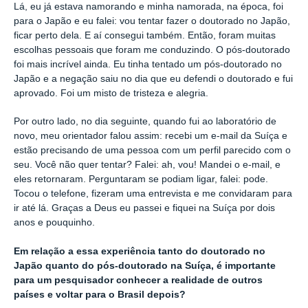
Lá, eu já estava namorando e minha namorada, na época, foi
para o Japão e eu falei: vou tentar fazer o doutorado no Japão,
ficar perto dela. E aí consegui também. Então, foram muitas
escolhas pessoais que foram me conduzindo. O pós-doutorado
foi mais incrível ainda. Eu tinha tentado um pós-doutorado no
Japão e a negação saiu no dia que eu defendi o doutorado e fui
aprovado. Foi um misto de tristeza e alegria.
Por outro lado, no dia seguinte, quando fui ao laboratório de
novo, meu orientador falou assim: recebi um e-mail da Suíça e
estão precisando de uma pessoa com um perfil parecido com o
seu. Você não quer tentar? Falei: ah, vou! Mandei o e-mail, e
eles retornaram. Perguntaram se podiam ligar, falei: pode.
Tocou o telefone, fizeram uma entrevista e me convidaram para
ir até lá. Graças a Deus eu passei e fiquei na Suíça por dois
anos e pouquinho.
Em relação a essa experiência tanto do doutorado no
Japão quanto do pós-doutorado na Suíça, é importante
para um pesquisador conhecer a realidade de outros
países e voltar para o Brasil depois?