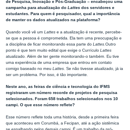
de Pesquisa, Inovação e Pós-Graduação – encabeçou uma
campanha para atualização do
Lattes
dos servidores e
estudantes. Para quem é pesquisador, qual a importância
de manter os dados atualizados na plataforma?
Quando você vê um
Lattes
e a atualização é recente, percebe-
se que a pessoa é comprometida. Ela tem uma preocupação e
a disciplina de ficar monitorando essa parte do
Lattes
.
Outro
ponto é que tem muito edital que exige o Currículo
Lattes
atualizado.
Além de ter gente monitorando-o também. Eu tive
uma experiência de uma empresa que entrou em contato
comigo baseado no meu
Lattes
. Se não tivesse atualizado, já ia
ser um problema. Por isso, é tão importante.
Neste ano, as feiras de ciência e tecnologia do IFMS
registraram um número recorde de projetos de pesquisa
selecionados. Foram 658 trabalhos selecionados nos 10
campi. O que esse número reflete?
Esse número reflete toda uma história, desde a primeira feira
que aconteceu em Corumbá, a Fecipan, até a ação sistêmica
se espalhando pelos demais campi. É um trabalho da pró-