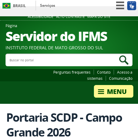
Serviços
BRASIL
Participe
ACESSIBILIDADE
ALTO CONTRASTE
MAPA DO SITE
Acesso à informação
Página
Servidor do IFMS
Legislação
Canais
INSTITUTO FEDERAL DE MATO GROSSO DO SUL
Buscar no portal
Bus
Perguntas frequentes
Contato
Acesso a
sistemas
Comunicação
Portaria SCDP - Campo
Grande 2026