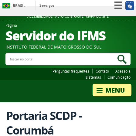
Serviços
BRASIL
Participe
ACESSIBILIDADE
ALTO CONTRASTE
MAPA DO SITE
Acesso à informação
Página
Servidor do IFMS
Legislação
Canais
INSTITUTO FEDERAL DE MATO GROSSO DO SUL
Buscar no portal
Bus
Perguntas frequentes
Contato
Acesso a
sistemas
Comunicação
Portaria SCDP -
Corumbá