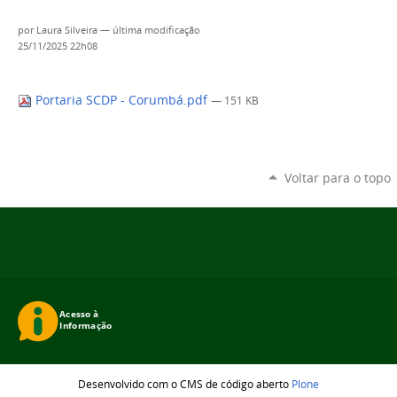
por
Laura Silveira
—
última modificação
25/11/2025 22h08
Portaria SCDP - Corumbá.pdf
— 151 KB
Voltar para o topo
Desenvolvido com o CMS de código aberto
Plone