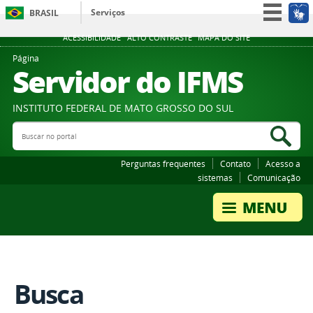
Serviços
BRASIL
Participe
ACESSIBILIDADE
ALTO CONTRASTE
MAPA DO SITE
Acesso à informação
Página
Servidor do IFMS
Legislação
Canais
INSTITUTO FEDERAL DE MATO GROSSO DO SUL
Buscar no portal
Bus
Perguntas frequentes
Contato
Acesso a
sistemas
Comunicação
Busca