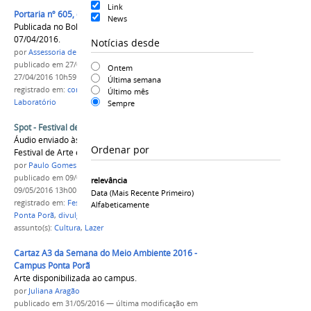
Link
Portaria nº 605, de 18 de março de 2016.
News
Publicada no Boletim de Serviço nº 004/2016 –
07/04/2016.
Notícias desde
por
Assessoria de Comunicação Social - Ascom
publicado
em 27/04/2016
—
última modificação
em
Ontem
27/04/2016 10h59
Última semana
registrado em:
comissão
,
Campus Ponta Porã
,
Último mês
Laboratório
Sempre
Spot - Festival de Arte e Cultura em Ponta Porã
Áudio enviado às rádios para divulgação do
Ordenar por
Festival de Arte e Cultura.
por
Paulo Gomes
publicado
em 09/05/2016
—
última modificação
em
relevância
09/05/2016 13h00
Data (mais Recente Primeiro)
registrado em:
Festival de Arte e Cultura
,
Campus
Alfabeticamente
Ponta Porã
,
divulgação rádios
assunto(s):
Cultura
,
Lazer
Cartaz A3 da Semana do Meio Ambiente 2016 -
Campus Ponta Porã
Arte disponibilizada ao campus.
por
Juliana Aragão
publicado
em 31/05/2016
—
última modificação
em