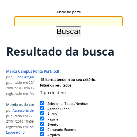
Buscar no portal
Resultado da busca
Marca Campus Ponta Porã .pdf
por
Juliana Aragão
15
itens atendem ao seu critério.
publicado
em 20/07/2016
—
última modificação
em
Filtrar os resultados
20/07/2016 09h35
Tipo de item
registrado em:
Marca
,
Campus Ponta Porã
Selecionar Todos/Nenhum
Membros da comissão
Agenda Diária
por
Assessoria de Comunicação Social - Ascom
Áudio
publicado
em 27/04/2016
—
última modificação
em
Página
27/04/2016 10h59
Evento
registrado em:
comissão
,
Campus Ponta Porã
,
Conteúdo Externo
Laboratório
Arquivo