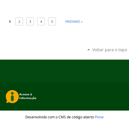
1
2
3
4
5
PRÓXIMO »
Voltar para o topo
Desenvolvido com o CMS de código aberto
Plone