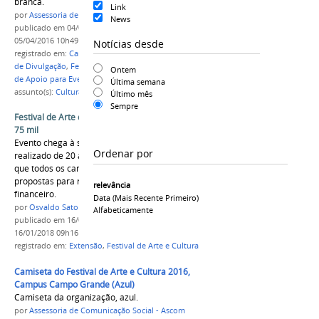
branca.
Link
por
Assessoria de Comunicação Social - Ascom
News
publicado
em 04/04/2016
—
última modificação
em
05/04/2016 10h49
Notícias desde
registrado em:
Campanha Publicitária
,
Campanha
de Divulgação
,
Festival de Arte e Cultura
,
Material
Ontem
de Apoio para Evento
Última semana
assunto(s):
Cultura
Último mês
Sempre
Festival de Arte e Cultura terá fomento de até R$
75 mil
Evento chega à sua terceira edição e será
Ordenar por
realizado de 20 a 26 de agosto. A previsão é de
que todos os campi do IFMS submetam
propostas para recebimento do auxílio
relevância
financeiro.
Data (mais Recente Primeiro)
por
Osvaldo Sato
Alfabeticamente
publicado
em 16/01/2018
—
última modificação
em
16/01/2018 09h16
registrado em:
Extensão
,
Festival de Arte e Cultura
Camiseta do Festival de Arte e Cultura 2016,
Campus Campo Grande (Azul)
Camiseta da organização, azul.
por
Assessoria de Comunicação Social - Ascom