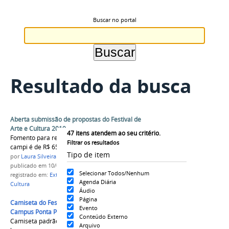
Buscar no portal
Resultado da busca
Aberta submissão de propostas do Festival de
Arte e Cultura 2019
47
itens atendem ao seu critério.
Fomento para realização do evento nos dez
Filtrar os resultados
campi é de R$ 65 mil.
Tipo de item
por
Laura Silveira
publicado
em 10/06/2019
Selecionar Todos/Nenhum
registrado em:
Extensão
,
Evento
,
Festival de Arte e
Agenda Diária
Cultura
Áudio
Página
Camiseta do Festival de Arte e Cultura 2016,
Evento
Campus Ponta Porã (Branca)
Conteúdo Externo
Camiseta padrão do Festival de Arte e Cultura,
Arquivo