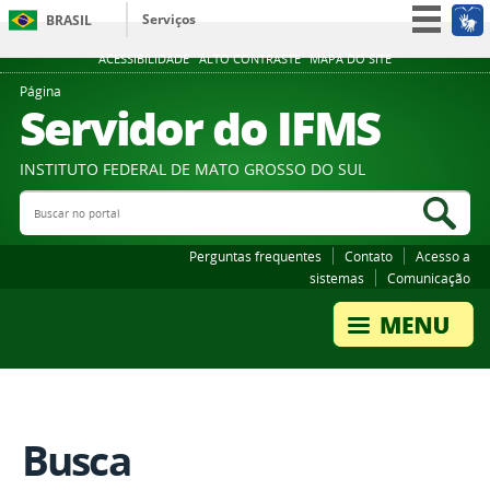
Serviços
BRASIL
Participe
ACESSIBILIDADE
ALTO CONTRASTE
MAPA DO SITE
Acesso à informação
Página
Servidor do IFMS
Legislação
Canais
INSTITUTO FEDERAL DE MATO GROSSO DO SUL
Buscar no portal
Bus
Perguntas frequentes
Contato
Acesso a
sistemas
Comunicação
Busca