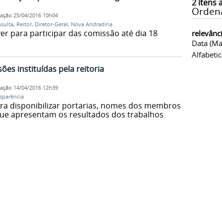
2
itens 
Orden
cação
25/04/2016 10h04
sulta
,
Reitor
,
Diretor-Geral
,
Nova Andradina
r para participar das comissão até dia 18
relevânc
Data (ma
Alfabeti
ões instituídas pela reitoria
cação
14/04/2016 12h39
sparência
ra disponibilizar portarias, nomes dos membros
que apresentam os resultados dos trabalhos