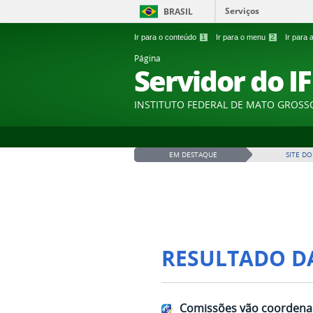
Serviços
BRASIL
Ir para o conteúdo
1
Ir para o menu
2
Ir para
Página
Servidor do I
INSTITUTO FEDERAL DE MATO GROSS
EM DESTAQUE
SITE DO
RESULTADO D
Comissões vão coordenar 