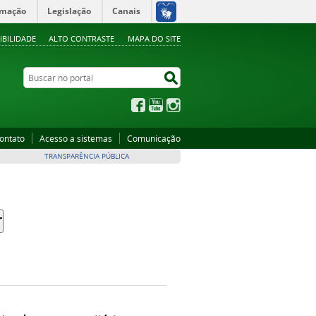
rmação
Legislação
Canais
IBILIDADE
ALTO CONTRASTE
MAPA DO SITE
Buscar no portal
Buscar no portal
Facebook
YouTube
Instagram
ontato
Acesso a sistemas
Comunicação
TRANSPARÊNCIA PÚBLICA