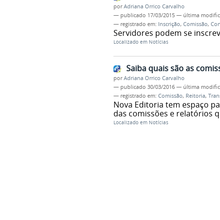
por
Adriana Orrico Carvalho
—
publicado
17/03/2015
—
última modifi
— registrado em:
Inscrição
,
Comissão
,
Con
Servidores podem se inscreve
Localizado em
Notícias
Saiba quais são as comiss
por
Adriana Orrico Carvalho
—
publicado
30/03/2016
—
última modifi
— registrado em:
Comissão
,
Reitoria
,
Tran
Nova Editoria tem espaço pa
das comissões e relatórios 
Localizado em
Notícias