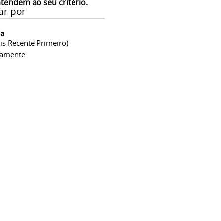
atendem ao seu critério.
ar por
ia
is Recente Primeiro)
camente