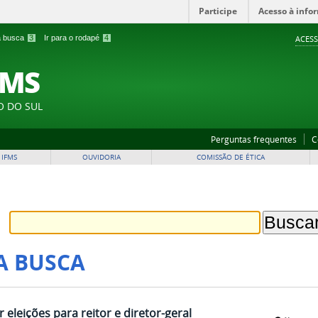
Participe
Acesso à info
 a busca
3
Ir para o rodapé
4
ACESS
FMS
O DO SUL
Perguntas frequentes
C
 IFMS
OUVIDORIA
COMISSÃO DE ÉTICA
A BUSCA
eleições para reitor e diretor-geral