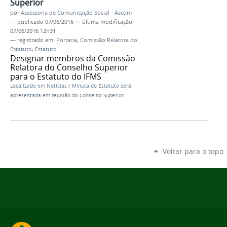
Superior
por
Assessoria de Comunicação Social - Ascom
—
publicado
07/06/2016
—
última modificação
07/06/2016 12h31
— registrado em:
Portaria
,
Comissão Relatora do
Estatuto
,
Estatuto
Designar membros da Comissão
Relatora do Conselho Superior
para o Estatuto do IFMS
Localizado em
Notícias
/
Minuta do Estatuto será
apresentada em reunião do Conselho Superior
Voltar para o topo