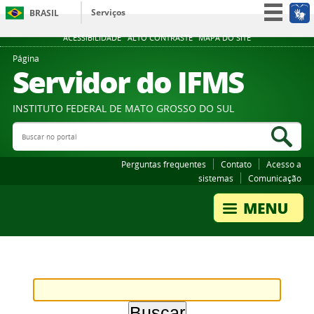
Serviços
BRASIL
Participe
ACESSIBILIDADE
ALTO CONTRASTE
MAPA DO SITE
Acesso à informação
Página
Servidor do IFMS
Legislação
Canais
INSTITUTO FEDERAL DE MATO GROSSO DO SUL
Buscar no portal
Bus
Perguntas frequentes
Contato
Acesso a
sistemas
Comunicação