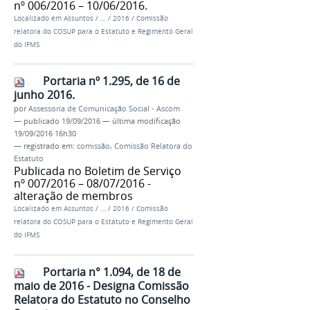
nº 006/2016 – 10/06/2016.
Localizado em
Assuntos
/
…
/
2016
/
Comissão
relatora do COSUP para o Estatuto e Regimento Geral
do IFMS
Portaria nº 1.295, de 16 de
junho 2016.
por
Assessoria de Comunicação Social - Ascom
—
publicado
19/09/2016
—
última modificação
19/09/2016 16h30
— registrado em:
comissão
,
Comissão Relatora do
Estatuto
Publicada no Boletim de Serviço
nº 007/2016 – 08/07/2016 -
alteração de membros
Localizado em
Assuntos
/
…
/
2016
/
Comissão
relatora do COSUP para o Estatuto e Regimento Geral
do IFMS
Portaria n° 1.094, de 18 de
maio de 2016 - Designa Comissão
Relatora do Estatuto no Conselho