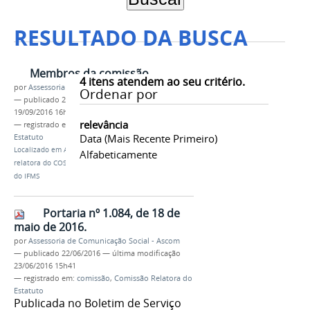
RESULTADO DA BUSCA
Membros da comissão
4
itens atendem ao seu critério.
por
Assessoria de Comunicação Social - Ascom
Ordenar por
—
publicado
22/06/2016
—
última modificação
19/09/2016 16h26
relevância
— registrado em:
comissão
,
Comissão Relatora do
Data (mais Recente Primeiro)
Estatuto
Localizado em
Assuntos
/
…
/
2016
/
Comissão
Alfabeticamente
relatora do COSUP para o Estatuto e Regimento Geral
do IFMS
Portaria nº 1.084, de 18 de
maio de 2016.
por
Assessoria de Comunicação Social - Ascom
—
publicado
22/06/2016
—
última modificação
23/06/2016 15h41
— registrado em:
comissão
,
Comissão Relatora do
Estatuto
Publicada no Boletim de Serviço