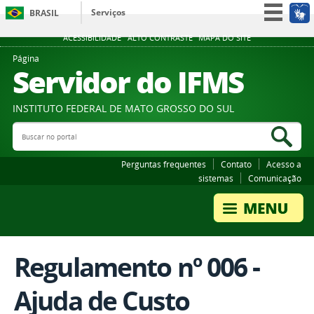
Serviços
BRASIL
Participe
ACESSIBILIDADE
ALTO CONTRASTE
MAPA DO SITE
Acesso à informação
Página
Servidor do IFMS
Legislação
Canais
INSTITUTO FEDERAL DE MATO GROSSO DO SUL
Buscar no portal
Bus
Perguntas frequentes
Contato
Acesso a
sistemas
Comunicação
Regulamento nº 006 -
Ajuda de Custo