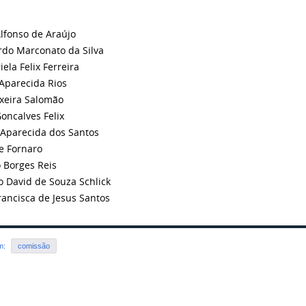
Alfonso de Araújo
ardo Marconato da Silva
ela Felix Ferreira
Aparecida Rios
ixeira Salomão
oncalves Felix
 Aparecida dos Santos
e Fornaro
 Borges Reis
o David de Souza Schlick
rancisca de Jesus Santos
em:
comissão