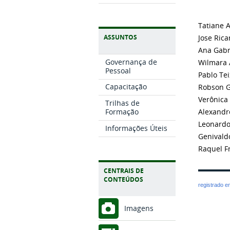
Tatiane 
ASSUNTOS
Jose Ric
Ana Gabri
Governança de
Wilmara 
Pessoal
Pablo Te
Capacitação
Robson G
Verônica
Trilhas de
Formação
Alexandr
Leonardo
Informações Úteis
Genivald
Raquel F
CENTRAIS DE
CONTEÚDOS
registrado 
Imagens