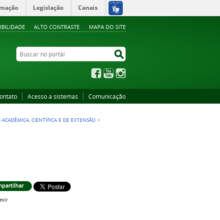
rmação
Legislação
Canais
IBILIDADE
ALTO CONTRASTE
MAPA DO SITE
Buscar no portal
Buscar no portal
Facebook
YouTube
Instagram
ontato
Acesso a sistemas
Comunicação
 ACADÊMICA, CIENTÍFICA E DE EXTENSÃO
>
partilhar