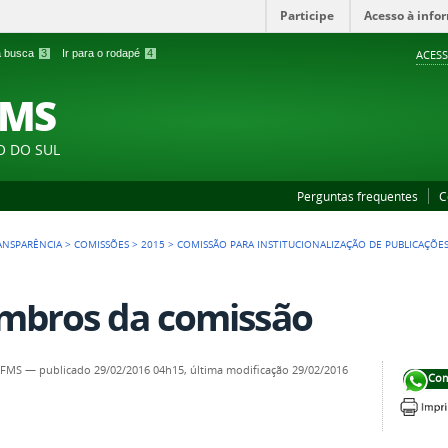
Participe
Acesso à info
 a busca
3
Ir para o rodapé
4
ACESS
FMS
O DO SUL
Perguntas frequentes
C
ANSPARÊNCIA
>
COMISSÕES
>
2015
>
COMISSÃO PARA INSTITUCIONALIZAÇÃO DE PUBLICAÇÕES
bros da comissão
IFMS
—
publicado
29/02/2016 04h15,
última modificação
29/02/2016
Com