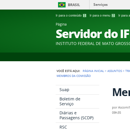
Serviços
BRASIL
Ir para o conteúdo
1
Ir para o menu
2
Ir para
Página
Servidor do I
INSTITUTO FEDERAL DE MATO GROSS
VOCÊ ESTÁ AQUI:
PÁGINA INICIAL
>
ASSUNTOS
>
TR
MEMBROS DA COMISSÃO
Mem
Suap
Boletim de
Serviço
por
Ascom/
Diárias e
09h35
Passagens (SCDP)
RSC