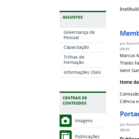
Instituí
ASSUNTOS
Membr
Governança de
Pessoal
por
Ascom/
Capacitação
09h35
Marcus M
Trilhas de
Formação
Thales F
Vanir Gar
Informações Úteis
Nome da 
Comissão
CENTRAIS DE
Ciência 
CONTEÚDOS
Portar
Imagens
por
Ascom/
09h35
Publicações