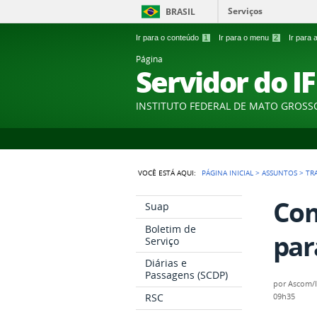
Serviços
BRASIL
Ir para o conteúdo
1
Ir para o menu
2
Ir para
Página
Servidor do I
INSTITUTO FEDERAL DE MATO GROSS
VOCÊ ESTÁ AQUI:
PÁGINA INICIAL
>
ASSUNTOS
>
TR
Com
Suap
Boletim de
par
Serviço
Diárias e
Passagens (SCDP)
por
Ascom/
RSC
09h35