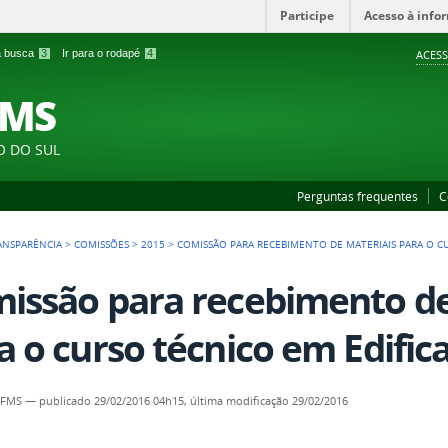
Participe
Acesso à info
 a busca
3
Ir para o rodapé
4
ACESS
FMS
O DO SUL
Perguntas frequentes
C
ANSPARÊNCIA
>
COMISSÕES
>
2015
>
COMISSÃO PARA RECEBIMENTO DE MATERIAIS PARA O C
issão para recebimento de
a o curso técnico em Edific
IFMS
—
publicado
29/02/2016 04h15,
última modificação
29/02/2016