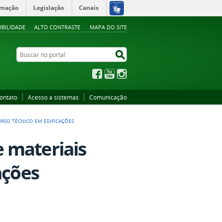
rmação
Legislação
Canais
IBILIDADE
ALTO CONTRASTE
MAPA DO SITE
Buscar no portal
Buscar no portal
Facebook
YouTube
Instagram
ontato
Acesso a sistemas
Comunicação
URSO TÉCNICO EM EDIFICAÇÕES
 materiais
ações