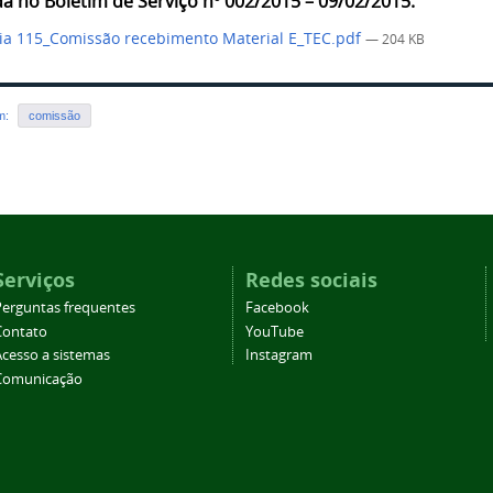
a no Boletim de Serviço nº 002/2015 – 09/02/2015.
ia 115_Comissão recebimento Material E_TEC.pdf
— 204 KB
em:
comissão
Serviços
Redes sociais
Perguntas frequentes
Facebook
Contato
YouTube
Acesso a sistemas
Instagram
Comunicação